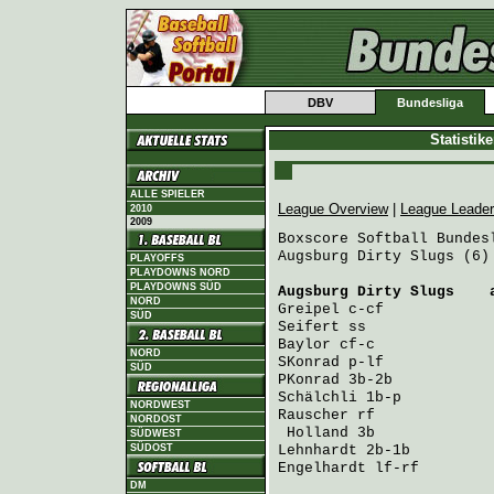
DBV
Bundesliga
Statistik
ALLE SPIELER
League Overview
|
League Leade
2010
2009
Boxscore Softball Bundesl
Augsburg Dirty Slugs (6)
PLAYOFFS
PLAYDOWNS NORD
PLAYDOWNS SÜD
Augsburg Dirty Slugs
    
NORD
Greipel
 c-cf            
SÜD
Seifert
 ss              
Baylor
 cf-c             
NORD
SKonrad
 p-lf            
SÜD
PKonrad
 3b-2b           
Schälchli
 1b-p          
NORDWEST
Rauscher
 rf             
NORDOST
Holland
 3b             
SÜDWEST
SÜDOST
Lehnhardt
 2b-1b         
Engelhardt
 lf-rf        
DM