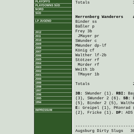
PLAYOFFS
Totals                  3
PLAYDOWNS SÜD
NORD
SÜD
Herrenberg Wanderers
    
LP JUGEND
Binder
 ss               
Bäßler
 p                
Frey
 3b                 
2012
JMayer
 pr              
2011
2010
SWunder
 c               
2009
MWunder
 dp-lf           
2008
König
 cf                
2007
Walther
 lf-2b           
2006
Stötzer
 rf              
2005
2004
Mürder
 rf              
2003
Weith
 1b                
2002
TMayer
 1b              
2001
2000
1999
Totals                  2
1998
1997
3B:
SWunder
(1).
RBI:
Ba
1996
(3),
SWunder
2 (6).
SB:
1995
1994
(5),
Binder
2 (5),
Walth
E:
Greipel
(1),
PKonrad
(
IMPRESSUM
(2),
Fricke
(1).
DP:
ADS 
                         
Augsburg Dirty Slugs
   3