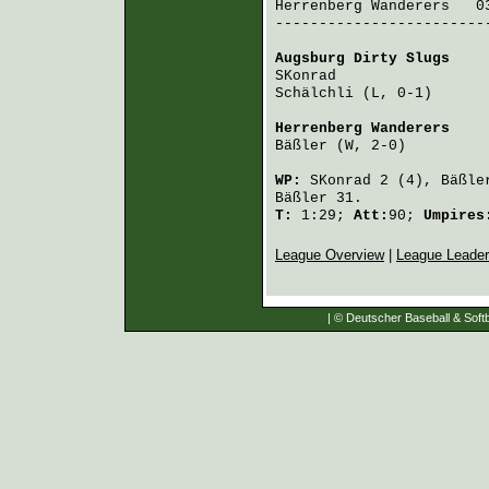
Herrenberg Wanderers
   0
-------------------------
Augsburg Dirty Slugs
    
SKonrad
                 
Schälchli
 (L, 0-1)      
Herrenberg Wanderers
    
Bäßler
 (W, 2-0)         
WP:
SKonrad
2 (4),
Bäßle
Bäßler
31.
T:
1:29;
Att:
90;
Umpire
League Overview
|
League Leade
| © Deutscher Baseball & Softb