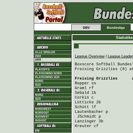
DBV
Bundesliga
Statistik
ALLE SPIELER
League Overview
|
League Leade
2010
2009
Boxscore Softball Bundesl
Freising Grizzlies (8) a
PLAYOFFS
PLAYDOWNS NORD
PLAYDOWNS SÜD
Freising Grizzlies
      
NORD
Repper
 ss               
SÜD
Graml
 rf                
Sebald
 1b               
NORD
Corkin
 c                
SÜD
Lütticke
 2b             
Schütt
 lf               
NORDWEST
Lautenbacher
 p          
NORDOST
JSchmidt
 p             
SÜDWEST
SÜDOST
Lanzinger
 3b            
Kreuter
 cf              
DM