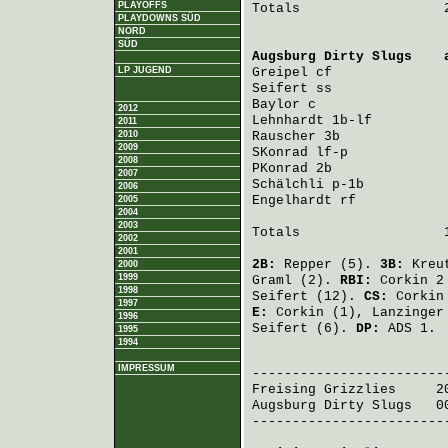
PLAYOFFS
Totals                  2
PLAYDOWNS SÜD
NORD
SÜD
Augsburg Dirty Slugs
    
LP JUGEND
Greipel
 cf              
Seifert
 ss              
Baylor
 c                
2012
Lehnhardt
 1b-lf         
2011
2010
Rauscher
 3b             
2009
SKonrad
 lf-p            
2008
PKonrad
 2b              
2007
Schälchli
 p-1b          
2006
Engelhardt
 rf           
2005
2004
2003
Totals                  1
2002
2001
2B:
Repper
(5).
3B:
Kreu
2000
1999
Graml
(2).
RBI:
Corkin
2
1998
Seifert
(12).
CS:
Corkin
1997
E:
Corkin
(1),
Lanzinger
1996
Seifert
(6).
DP:
ADS 1.
1995
1994
                         
IMPRESSUM
Freising Grizzlies
     2
Augsburg Dirty Slugs
   0
-------------------------