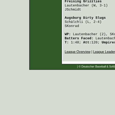
Freising Grizzlies
      
Lautenbacher
 (W, 3-1)   
JSchmidt
                
Augsburg Dirty Slugs
    
Schälchli
 (L, 2-4)      
SKonrad
                 
WP:
Lautenbacher
(2),
SK
Batters Faced:
Lautenbac
T:
1:48;
Att:
120;
Umpir
League Overview
|
League Leade
| © Deutscher Baseball & Softb