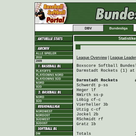
DBV
Bundesliga
Statistik
ALLE SPIELER
League Overview
|
League Leade
2010
2009
Boxscore Softball Bundesl
Darmstadt Rockets (1) at
PLAYOFFS
PLAYDOWNS NORD
PLAYDOWNS SÜD
Darmstadt Rockets
       
NORD
Schwerdt
 p-ss           
SÜD
Heger
 lf                
NWirth
 ss-p             
NORD
Löbig
 cf-c              
SÜD
Vierheller
 3b           
Utzig
 c-cf              
NORDWEST
Jockel
 2b               
NORDOST
RSchmidt
 rf             
SÜDWEST
SÜDOST
Gratz
 1b                
Totals                  1
DM