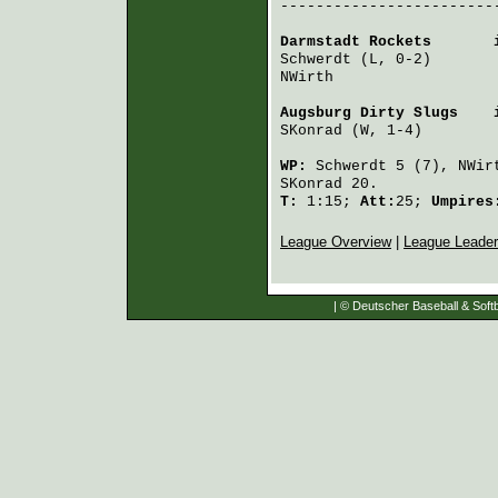
-------------------------
Darmstadt Rockets
       
Schwerdt
 (L, 0-2)       
NWirth
                  
Augsburg Dirty Slugs
    
SKonrad
 (W, 1-4)        
WP:
Schwerdt
5 (7),
NWir
SKonrad
20.
T:
1:15;
Att:
25;
Umpire
League Overview
|
League Leade
| © Deutscher Baseball & Softb