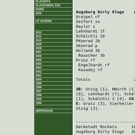
PLAYOFFS
PLAYDOWNS SÜD
NORD
Augsburg Dirty Slugs
    
SÜD
Greipel
 cf              
LP JUGEND
Seifert
 ss              
Baylor
 c                
Lehnhardt
 lf            
2012
Schälchli
 1b            
2011
2010
PKonrad
 2b              
2009
SKonrad
 p               
2008
Holland
 3b              
2007
Rauscher
 3b            
2006
Prinz
 rf                
2005
2004
Engelhardt
 rf          
2003
Kasadaj
 rf             
2002
2001
Totals                  2
2000
1999
1998
3B:
Utzig
(1),
NWirth
(1
1997
(8),
Lehnhardt
(7),
Schä
1996
(1),
Schälchli
2 (4).
C
1995
1994
E:
Gratz
(3),
Vierheller
Utzig
(3).
IMPRESSUM
                         
Darmstadt Rockets
      1
Augsburg Dirty Slugs
   2