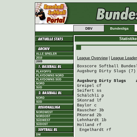
DBV
Bundesliga
Statistik
ALLE SPIELER
League Overview
|
League Leade
2010
2009
Boxscore Softball Bundesl
Augsburg Dirty Slugs (7)
PLAYOFFS
PLAYDOWNS NORD
PLAYDOWNS SÜD
Augsburg Dirty Slugs
    
NORD
Greipel
 cf              
SÜD
Seifert
 ss              
Schälchli
 p             
NORD
SKonrad
 lf              
SÜD
Baylor
 c                
Rauscher
 3b             
NORDWEST
PKonrad
 2b              
NORDOST
Lehnhardt
 1b            
SÜDWEST
SÜDOST
Holland
 rf              
Engelhardt
 rf          
DM