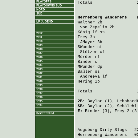
PLAYOFFS
Totals                  2
PLAYDOWNS SÜD
NORD
SÜD
Herrenberg Wanderers
    
LP JUGEND
Walther
 2b              
von Zepelin
 2b         
König
 lf-ss             
2012
Frey
 3b                 
2011
2010
JMayer
 3b              
2009
SWunder
 cf              
2008
Stötzer
 cf             
2007
Mürder
 rf               
2006
Binder
 c                
2005
2004
MWunder
 dp              
2003
Bäßler
 ss               
2002
Andreeva
 lf            
2001
Hering
 1b               
2000
1999
1998
Totals                  1
1997
1996
2B:
Baylor
(1),
Lehnhard
1995
1994
SB:
Baylor
(2),
Schälchl
E:
Binder
(3),
Frey
2 (3
IMPRESSUM
                         
Augsburg Dirty Slugs
   2
Herrenberg Wanderers
   0