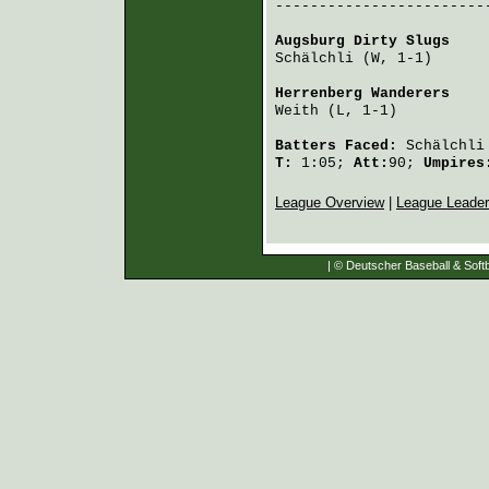
-------------------------
Augsburg Dirty Slugs
    
Schälchli
 (W, 1-1)      
Herrenberg Wanderers
    
Weith
 (L, 1-1)          
Batters Faced:
Schälchli
T:
1:05;
Att:
90;
Umpire
League Overview
|
League Leade
| © Deutscher Baseball & Softb