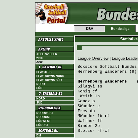
DBV
Bundesliga
Statistik
ALLE SPIELER
League Overview
|
League Leade
2010
2009
Boxscore Softball Bundesl
Herrenberg Wanderers (9)
PLAYOFFS
PLAYDOWNS NORD
PLAYDOWNS SÜD
Herrenberg Wanderers
    
NORD
Silagyi
 ss              
SÜD
König
 cf                
Weith
 1b               
NORD
Gomez
 p                 
SÜD
SWunder
 c               
Frey
 dp                 
NORDWEST
MWunder
 1b-rf           
NORDOST
Walther
 lf              
SÜDWEST
SÜDOST
Binder
 2b               
Stötzer
 rf-cf           
DM