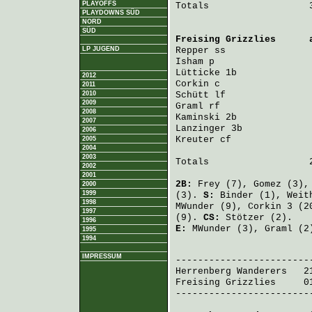
PLAYOFFS
Totals                  3
PLAYDOWNS SÜD
NORD
SÜD
Freising Grizzlies
      
LP JUGEND
Repper
 ss               
Isham
 p                 
Lütticke
 1b             
2012
Corkin
 c                
2011
2010
Schütt
 lf               
2009
Graml
 rf                
2008
Kaminski
 2b             
2007
Lanzinger
 3b            
2006
Kreuter
 cf              
2005
2004
2003
Totals                  2
2002
2001
2B:
Frey
(7),
Gomez
(3)
2000
1999
(3).
S:
Binder
(1),
Weit
1998
MWunder
(9),
Corkin
3 (2
1997
(9).
CS:
Stötzer
(2).
1996
E:
MWunder
(3),
Graml
(2
1995
1994
                         
IMPRESSUM
Herrenberg Wanderers
   2
Freising Grizzlies
     0
-------------------------