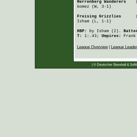
Herrenberg Wanderers
    
Gomez
 (W, 3-1)          
Freising Grizzlies
      
Isham
 (L, 1-1)          
HBP:
by
Isham
(2).
Batte
T:
1:.43;
Umpires:
Frank
League Overview
|
League Leade
| © Deutscher Baseball & Softb