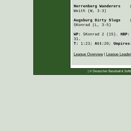
Herrenberg Wanderers
    
Weith
 (W, 3-3)          
Augsburg Dirty Slugs
    
SKonrad
 (L, 3-5)        
WP:
SKonrad
2 (15).
HBP
31.
T:
1:23;
Att:
20;
Umpire
League Overview
|
League Leade
| © Deutscher Baseball & Softb