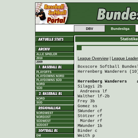
DBV
Bundesliga
Statistik
ALLE SPIELER
League Overview
|
League Leade
2010
2009
Boxscore Softball Bundesl
Herrenberg Wanderers (10
PLAYOFFS
PLAYDOWNS NORD
PLAYDOWNS SÜD
Herrenberg Wanderers
    
NORD
Silagyi
 2b              
SÜD
Andreeva
 lf            
Walther
 lf-2b           
NORD
Frey
 3b                 
SÜD
Gomez
 ss                
SWunder
 cf              
NORDWEST
Stötzer
 rf              
NORDOST
Mürder
 rf              
SÜDWEST
SÜDOST
MWunder
 1b              
Binder
 c                
Weith
 p                 
DM