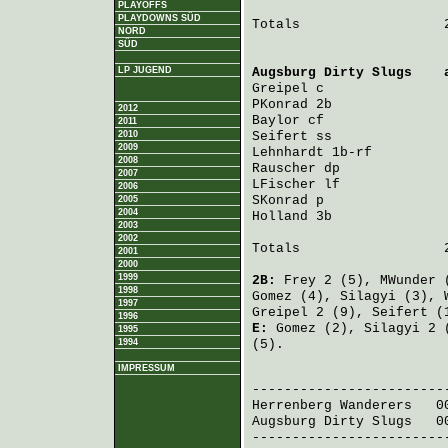
PLAYOFFS
PLAYDOWNS SÜD
Totals                  2
NORD
SÜD
LP JUGEND
Augsburg Dirty Slugs
    
Greipel
 c               
PKonrad
 2b              
2012
Baylor
 cf               
2011
2010
Seifert
 ss              
2009
Lehnhardt
 1b-rf         
2008
Rauscher
 dp             
2007
LFischer
 lf             
2006
SKonrad
 p               
2005
2004
Holland
 3b              
2003
2002
Totals                  2
2001
2000
1999
2B:
Frey
2 (5),
MWunder
(
1998
Gomez
(4),
Silagyi
(3),
1997
Greipel
2 (9),
Seifert
(
1996
E:
Gomez
(2),
Silagyi
2 
1995
1994
(5).
IMPRESSUM
                         
Herrenberg Wanderers
   0
Augsburg Dirty Slugs
   0
-------------------------