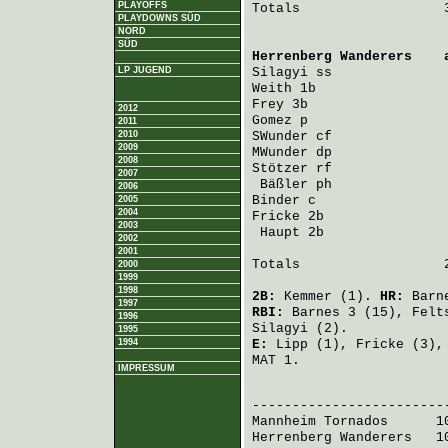
PLAYOFFS
Totals                  3
PLAYDOWNS SÜD
NORD
SÜD
Herrenberg Wanderers
    
LP JUGEND
Silagyi
 ss              
Weith
 1b                
Frey
 3b                 
2012
Gomez
 p                 
2011
2010
SWunder
 cf              
2009
MWunder
 dp              
2008
Stötzer
 rf              
2007
Bäßler
 ph              
2006
Binder
 c                
2005
2004
Fricke
 2b               
2003
Haupt
 2b               
2002
2001
Totals                  2
2000
1999
1998
2B:
Kemmer
(1).
HR:
Barn
1997
RBI:
Barnes
3 (15),
Felt
1996
Silagyi
(2).
1995
1994
E:
Lipp
(1),
Fricke
(3)
MAT 1.
IMPRESSUM
                         
Mannheim Tornados
      1
Herrenberg Wanderers
   1