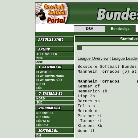
DBV
Bundesliga
Statistik
ALLE SPIELER
League Overview
|
League Leade
2010
2009
Boxscore Softball Bundesl
Mannheim Tornados (6) at
PLAYOFFS
PLAYDOWNS NORD
PLAYDOWNS SÜD
Mannheim Tornados
       
NORD
Kemmer
 cf               
SÜD
Hemmerich
 1b            
Lipp
 2b                 
NORD
Barnes
 ss               
SÜD
Felts
 p                 
Meinck
 c                
NORDWEST
Prather
 rf              
NORDOST
Turner
 rf              
SÜDWEST
SÜDOST
KLorenz
 3b              
Wunn
 lf                 
DM