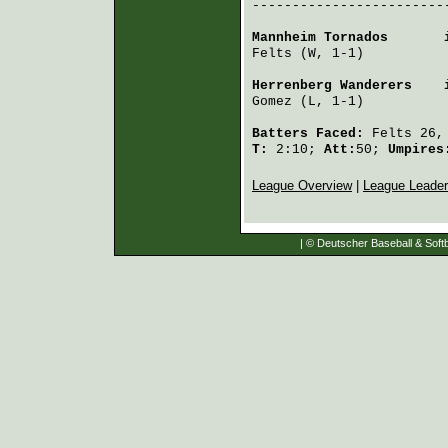
-------------------------
Mannheim Tornados
       
Felts
 (W, 1-1)          
Herrenberg Wanderers
    
Gomez
 (L, 1-1)          
Batters Faced:
Felts
26
T:
2:10;
Att:
50;
Umpire
League Overview
|
League Leade
| © Deutscher Baseball & Softb