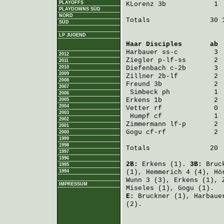
PLAYOFFS
KLorenz
 3b            1 
PLAYDOWNS SÜD
NORD
Totals               30 1
SÜD
LP JUGEND
Haar Disciples
       ab 
Harbauer
 ss-c         3 
2012
Ziegler
 p-lf-ss       2 
2011
2010
Diefenbach
 c-2b       3 
2009
Zillner
 2b-lf         2 
2008
Freund
 3b             2 
2007
Simbeck
 ph           1 
2006
Erkens
 1b             2 
2005
2004
Vetter
 rf             0 
2003
Humpf
 cf             1 
2002
Zimmermann
 lf-p       2 
2001
Gogu
 cf-rf            2 
2000
1999
1998
Totals               20  
1997
1996
2B:
Erkens
(1).
3B:
Bruc
1995
1994
(1),
Hemmerich
4 (4),
Hö
Wunn
3 (3),
Erkens
(1),
IMPRESSUM
Miseles
(1),
Gogu
(1).
E:
Bruckner
(1),
Harbaue
(2).
                         