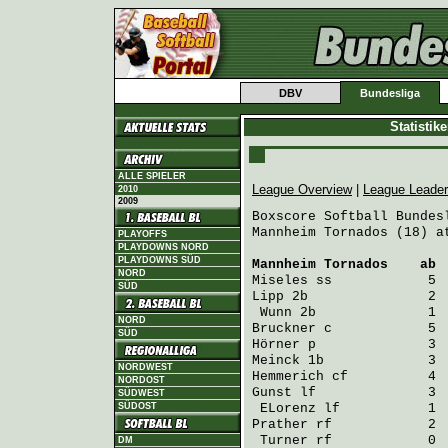
DBV
Bundesliga
Statistik
ALLE SPIELER
League Overview
|
League Leade
2010
2009
Boxscore Softball Bundesl
Mannheim Tornados (18) a
PLAYOFFS
PLAYDOWNS NORD
PLAYDOWNS SÜD
Mannheim Tornados
    ab 
NORD
Miseles
 ss            5 
SÜD
Lipp
 2b               2 
Wunn
 2b              1 
NORD
Bruckner
 c            5 
SÜD
Hörner
 p              3 
Meinck
 1b             3 
NORDWEST
Hemmerich
 cf          4 
NORDOST
Gunst
 lf              3 
SÜDWEST
SÜDOST
ELorenz
 lf           1 
Prather
 rf            2 
Turner
 rf            0 
DM