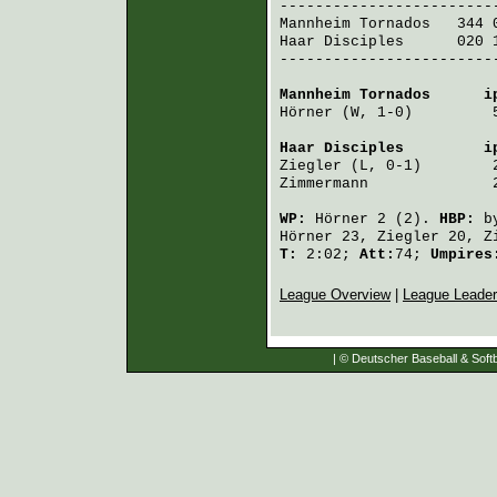
Mannheim Tornados
   344 
Haar Disciples
      020 
-------------------------
Mannheim Tornados
      i
Hörner
 (W, 1-0)         
Haar Disciples
         i
Ziegler
 (L, 0-1)        
Zimmermann
              
WP:
Hörner
2 (2).
HBP:
b
Hörner
23,
Ziegler
20,
Z
T:
2:02;
Att:
74;
Umpire
League Overview
|
League Leade
| © Deutscher Baseball & Softb