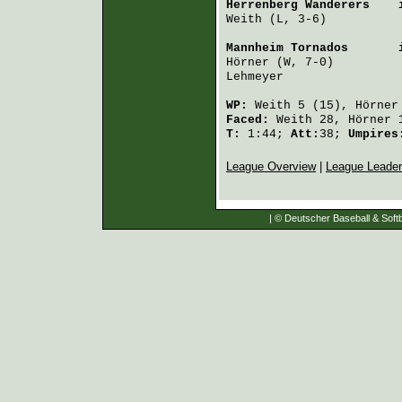
Herrenberg Wanderers
    
Weith
 (L, 3-6)          
Mannheim Tornados
       
Hörner
 (W, 7-0)         
Lehmeyer
                
WP:
Weith
5 (15),
Hörner
Faced:
Weith
28,
Hörner
T:
1:44;
Att:
38;
Umpire
League Overview
|
League Leade
| © Deutscher Baseball & Softb