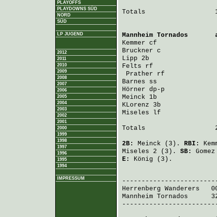
PLAYOFFS
PLAYDOWNS SÜD
Totals                  1
NORD
SÜD
LP JUGEND
Mannheim Tornados
       
Kemmer
 cf               
Bruckner
 c              
2012
Lipp
 2b                 
2011
2010
Felts
 rf                
2009
Prather
 rf             
2008
Barnes
 ss               
2007
Hörner
 dp-p             
2006
Meinck
 1b               
2005
2004
KLorenz
 3b              
2003
Miseles
 lf              
2002
2001
Totals                  2
2000
1999
1998
2B:
Meinck
(3).
RBI:
Kem
1997
Miseles
2 (3).
SB:
Gomez
1996
E:
König
(3).
1995
1994
                         
IMPRESSUM
Herrenberg Wanderers
   0
Mannheim Tornados
      3
-------------------------