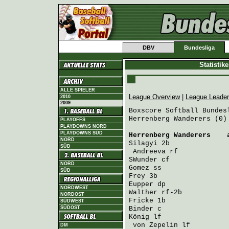
DBV
Bundesliga
Statistik
ALLE SPIELER
League Overview
|
League Leade
2010
2009
Boxscore Softball Bundesl
Herrenberg Wanderers (0)
PLAYOFFS
PLAYDOWNS NORD
PLAYDOWNS SÜD
Herrenberg Wanderers
    
NORD
Silagyi
 2b              
SÜD
Andreeva
 rf            
SWunder
 cf              
NORD
Gomez
 ss                
SÜD
Frey
 3b                 
Eupper
 dp               
NORDWEST
Walther
 rf-2b           
NORDOST
Fricke
 1b               
SÜDWEST
SÜDOST
Binder
 c                
König
 lf                
von Zepelin
 lf         
DM