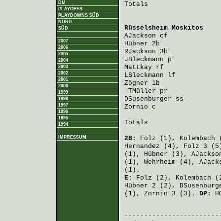
DM
Totals                   
PLAYOFFS
PLAYDOWNS SÜD
NORD
Rüsselsheim Moskitos
    
SÜD
AJackson
 cf             
2007
Hübner
 2b               
2006
RJackson
 3b             
2005
JBleckmann
 p            
2004
Mattkay
 rf              
2003
2002
LBleckmann
 lf           
2001
Zögner
 1b               
2000
TMüller
 pr             
1999
DSusenburger
 ss         
1998
1997
Zornio
 c                
1996
1995
Totals                   
1994
IMPRESSUM
2B:
Folz
(1),
Kolembach
(
Hernandez
(4),
Folz
3 (5
(1),
Hübner
(3),
AJackso
(1),
Wehrheim
(4),
AJack
(1).
E:
Folz
(2),
Kolembach
(
Hübner
2 (2),
DSusenburg
(1),
Zornio
3 (3).
DP:
HO
                         