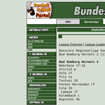
DBV
Bundesliga
Statistik
ALLE SPIELER
League Overview
|
League Leade
2010
2009
2008
Boxscore Regionalliga Süd
Bad Homburg Hornets 2 (1
PLAYOFFS
PLAYDOWNS NORD
Bad Homburg Hornets 2
   
PLAYDOWNS SÜD
Wehrheim
 lf-1b          
NORD
Ullrich
 p               
SÜD
Volk
 cf                 
Folz
 ss                 
NORD
Tsutsui
 2b              
SÜD
Fermin Hernandez
 rf     
Culp
 1b                 
NORDWEST
Lamaye
 lf              
NORDOST
SÜDWEST
Kolembach
 c             
SÜDOST
Ruprecht
 3b             