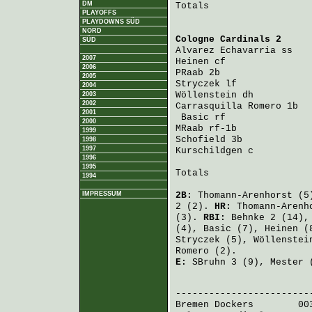
DM
Totals                   
PLAYOFFS
PLAYDOWNS SÜD
NORD
Cologne Cardinals 2
     
SÜD
Alvarez Echavarria
 ss   
2007
Heinen
 cf               
2006
PRaab
 2b                
2005
Stryczek
 lf             
2004
Wöllenstein
 dh          
2003
2002
Carrasquilla Romero
 1b  
2001
Basic
 rf               
2000
MRaab
 rf-1b             
1999
Schofield
 3b            
1998
1997
Kurschildgen
 c          
1996
1995
Totals                   
1994
IMPRESSUM
2B:
Thomann-Arenhorst
(5
2 (2).
HR:
Thomann-Arenh
(3).
RBI:
Behnke
2 (14)
(4),
Basic
(7),
Heinen
(
Stryczek
(5),
Wöllenstei
Romero
(2).
E:
SBruhn
3 (9),
Mester
(
                         
Bremen Dockers
        00