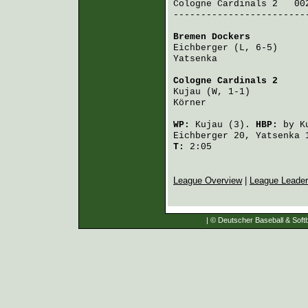
Cologne Cardinals 2
   00
-------------------------
Bremen Dockers
          
Eichberger
 (L, 6-5)     
Yatsenka
                
Cologne Cardinals 2
     
Kujau
 (W, 1-1)          
Körner
                  
WP:
Kujau
(3).
HBP:
by
K
Eichberger
20,
Yatsenka
T:
2:05
League Overview
|
League Leade
| © Deutscher Baseball & Softb