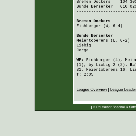
Bremen Dockers
    104 30
Bünde Berserker
   010 02
-------------------------
Bremen Dockers
          
Eichberger
 (W, 6-4)     
Bünde Berserker
         
Meiertoberens
 (L, 0-2)  
Liebig
                  
Jorga
                   
WP:
Eichberger
(4),
Meie
(1), by
Liebig
2 (2).
Ba
31,
Meiertoberens
16,
Li
T:
2:05
League Overview
|
League Leade
| © Deutscher Baseball & Softb