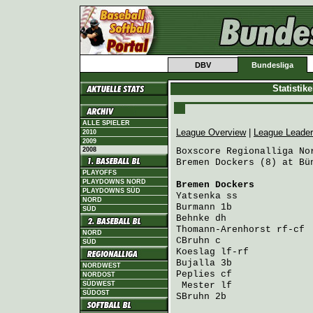
DBV
Bundesliga
Statistik
ALLE SPIELER
League Overview
|
League Leade
2010
2009
2008
Boxscore Regionalliga Nor
Bremen Dockers (8) at Bün
PLAYOFFS
PLAYDOWNS NORD
Bremen Dockers
          
PLAYDOWNS SÜD
Yatsenka
 ss             
NORD
Burmann
 1b              
SÜD
Behnke
 dh               
Thomann-Arenhorst
 rf-cf 
NORD
CBruhn
 c                
SÜD
Koeslag
 lf-rf           
Bujalla
 3b              
NORDWEST
Peplies
 cf              
NORDOST
SÜDWEST
Mester
 lf              
SÜDOST
SBruhn
 2b               