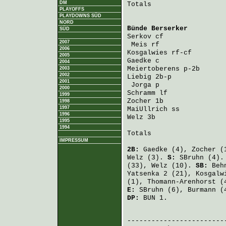
DM
Totals                   
PLAYOFFS
PLAYDOWNS SÜD
NORD
Bünde Berserker
         
SÜD
Serkov
 cf               
2007
Meis
 rf                
2006
Kosgalwies
 rf-cf        
2005
Gaedke
 c                
2004
Meiertoberens
 p-2b      
2003
2002
Liebig
 2b-p             
2001
Jorga
 p                
2000
Schramm
 lf              
1999
Zocher
 1b               
1998
1997
MaiUllrich
 ss           
1996
Welz
 3b                 
1995
1994
Totals                   
IMPRESSUM
2B:
Gaedke
(4),
Zocher
(
Welz
(3).
S:
SBruhn
(4)
(33),
Welz
(10).
SB:
Beh
Yatsenka
2 (21),
Kosgalw
(1),
Thomann-Arenhorst
(4
E:
SBruhn
(6),
Burmann
(
DP:
BUN 1.
                         