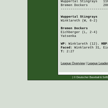
Wuppertal Stingrays
   11
Bremen Dockers
        20
-------------------------
Wuppertal Stingrays
     
Winklareth
 (W, 6-2)     
Bremen Dockers
          
Eichberger
 (L, 2-4)     
Yatsenka
                
WP:
Winklareth
(12).
HB
Faced:
Winklareth
31,
Ei
T:
2:27
League Overview
|
League Leade
| © Deutscher Baseball & Softb