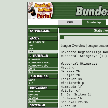
DBV
Bundesliga
Statistik
ALLE SPIELER
League Overview
|
League Leade
2010
2009
2008
Boxscore Regionalliga Nor
Wuppertal Stingrays (11)
PLAYOFFS
PLAYDOWNS NORD
Wuppertal Stingrays
     
PLAYDOWNS SÜD
Heydt
 c                 
NORD
Skukies
 2b              
SÜD
Dütjer
 2b              
Fehlauer
 ss             
NORD
Winklareth
 p            
SÜD
Hammouda
 lf             
Weigler
 cf              
NORDWEST
In Der Smiten
 1b        
NORDOST
SÜDWEST
Ortmann
 1b             
SÜDOST
Schuckel
 rf-3b          
Zuber
 3b                