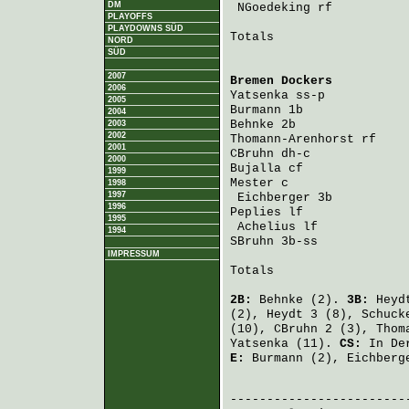
DM
NGoedeking
 rf          
PLAYOFFS
PLAYDOWNS SÜD
Totals                   
NORD
SÜD
2007
Bremen Dockers
          
2006
Yatsenka
 ss-p           
2005
Burmann
 1b              
2004
Behnke
 2b               
2003
2002
Thomann-Arenhorst
 rf    
2001
CBruhn
 dh-c             
2000
Bujalla
 cf              
1999
Mester
 c                
1998
1997
Eichberger
 3b          
1996
Peplies
 lf              
1995
Achelius
 lf            
1994
SBruhn
 3b-ss            
IMPRESSUM
Totals                   
2B:
Behnke
(2).
3B:
Heyd
(2),
Heydt
3 (8),
Schuck
(10),
CBruhn
2 (3),
Thom
Yatsenka
(11).
CS:
In De
E:
Burmann
(2),
Eichberg
                         