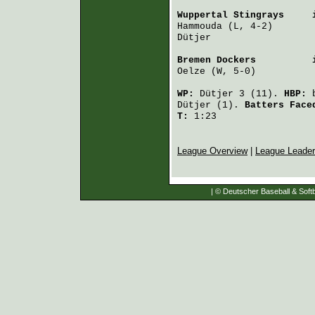
Wuppertal Stingrays
     
Hammouda
 (L, 4-2)       
Dütjer
                  
Bremen Dockers
          
Oelze
 (W, 5-0)          
WP:
Dütjer
3 (11).
HBP:
Dütjer
(1).
Batters Fac
T:
1:23
League Overview
|
League Leade
| © Deutscher Baseball & Softb