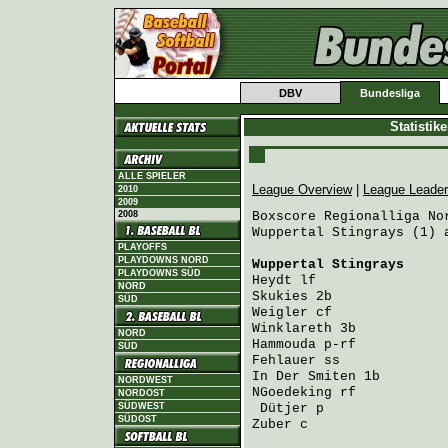
DBV
Bundesliga
Statistik
ALLE SPIELER
League Overview
|
League Leade
2010
2009
2008
Boxscore Regionalliga Nor
Wuppertal Stingrays (1) 
PLAYOFFS
PLAYDOWNS NORD
Wuppertal Stingrays
     
PLAYDOWNS SÜD
Heydt
 lf                
NORD
Skukies
 2b              
SÜD
Weigler
 cf              
Winklareth
 3b           
NORD
Hammouda
 p-rf           
SÜD
Fehlauer
 ss             
In Der Smiten
 1b        
NORDWEST
NGoedeking
 rf           
NORDOST
SÜDWEST
Dütjer
 p               
SÜDOST
Zuber
 c                 