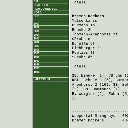
DM
Totals                   
PLAYOFFS
PLAYDOWNS SÜD
NORD
Bremen Dockers
          
SÜD
Yatsenka
 ss             
2007
Burmann
 1b              
2006
Behnke
 2b               
2005
Thomann-Arenhorst
 rf    
2004
CBruhn
 c                
2003
2002
Bujalla
 cf              
2001
Eichberger
 3b           
2000
Peplies
 lf              
1999
SBruhn
 dh               
1998
1997
1996
Totals                   
1995
1994
2B:
Behnke
(1),
CBruhn
(
IMPRESSUM
RBI:
Behnke
3 (6),
Burma
Arenhorst
2 (16).
SB:
Be
(5).
CS:
Hammouda
(1).
E:
Weigler
(2),
Zuber
(5
1.
                         
Wuppertal Stingrays
   00
Bremen Dockers
        43
-------------------------