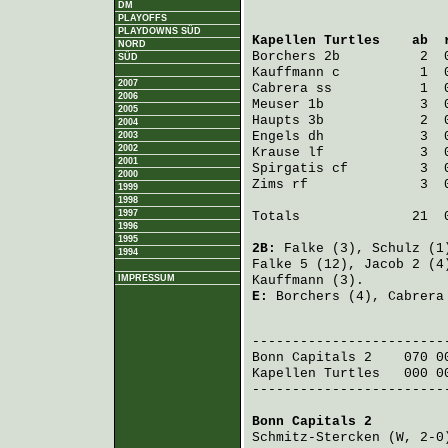
DM
PLAYOFFS
PLAYDOWNS SÜD
Kapellen Turtles
    ab  
NORD
Borchers
 2b          2  
SÜD
Kauffmann
 c          1  
2007
Cabrera
 ss           1  
2006
Meuser
 1b            3  
2005
Haupts
 3b            2  
2004
Engels
 dh            3  
2003
2002
Krause
 lf            3  
2001
Spirgatis
 cf         3  
2000
Zims
 rf              3  
1999
1998
1997
Totals              21  0
1996
1995
2B:
Falke
(3),
Schulz
(1
1994
Falke
5 (12),
Jacob
2 (4
IMPRESSUM
Kauffmann
(3).
E:
Borchers
(4),
Cabrera
                         
Bonn Capitals 2
    070 0
Kapellen Turtles
   000 0
-------------------------
Bonn Capitals 2
         
Schmitz-Stercken
 (W, 2-0