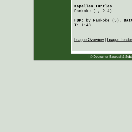
Kapellen Turtles
        
Pankoke
 (L, 2-4)        
HBP:
by
Pankoke
(5).
Bat
T:
1:48
League Overview
|
League Leade
| © Deutscher Baseball & Softb