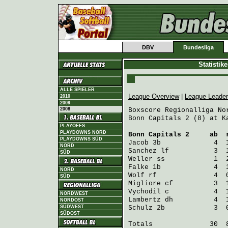
DBV
Bundesliga
Statistik
ALLE SPIELER
League Overview
|
League Leade
2010
2009
2008
Boxscore Regionalliga Nor
Bonn Capitals 2 (8) at K
PLAYOFFS
PLAYDOWNS NORD
Bonn Capitals 2
     ab  
PLAYDOWNS SÜD
Jacob
 3b             4  
NORD
Sanchez
 lf           3  
SÜD
Weller
 ss            1  
Falke
 1b             4  
NORD
Wolf
 rf              4  
SÜD
Migliore
 cf          3  
Vychodil
 c           4  
NORDWEST
Lambertz
 dh          4  
NORDOST
SÜDWEST
Schulz
 2b            3  
SÜDOST
Totals              30  8