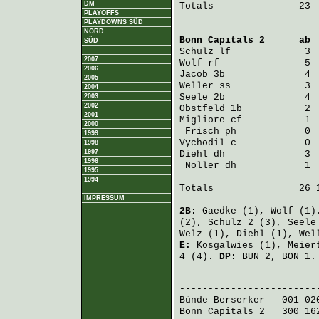
DM
Totals               23  
PLAYOFFS
PLAYDOWNS SÜD
NORD
Bonn Capitals 2
      ab 
SÜD
Schulz
 lf             3 
2007
Wolf
 rf               5 
2006
Jacob
 3b              4 
2005
Weller
 ss             3 
2004
Seele
 2b              4 
2003
2002
Obstfeld
 1b           2 
2001
Migliore
 cf           1 
2000
Frisch
 ph            0 
1999
Vychodil
 c            0 
1998
1997
Diehl
 dh              3 
1996
Nöller
 dh            1 
1995
1994
Totals               26 1
IMPRESSUM
2B:
Gaedke
(1),
Wolf
(1)
(2),
Schulz
2 (3),
Seele
Welz
(1),
Diehl
(1),
Wel
E:
Kosgalwies
(1),
Meier
4 (4).
DP:
BUN 2, BON 1.
                         
Bünde Berserker
   001 02
Bonn Capitals 2
   300 16