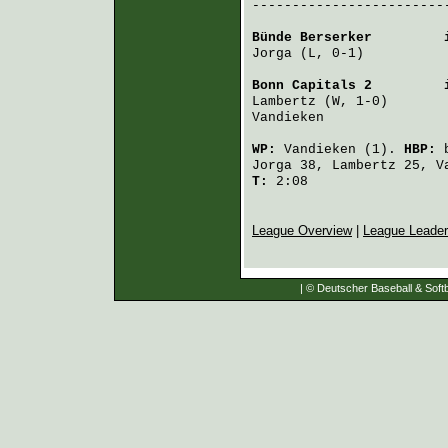
-------------------------
Bünde Berserker
         
Jorga
 (L, 0-1)          
Bonn Capitals 2
         
Lambertz
 (W, 1-0)       
Vandieken
               
WP:
Vandieken
(1).
HBP:
Jorga
38,
Lambertz
25,
V
T:
2:08
League Overview
|
League Leade
| © Deutscher Baseball & Softb