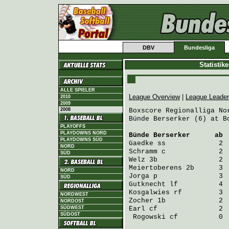
DBV
Bundesliga
Statistik
ALLE SPIELER
League Overview
|
League Leade
2010
2009
2008
Boxscore Regionalliga Nor
Bünde Berserker (6) at B
PLAYOFFS
PLAYDOWNS NORD
Bünde Berserker
      ab 
PLAYDOWNS SÜD
Gaedke
 ss             2 
NORD
Schramm
 c             2 
SÜD
Welz
 3b               2 
Meiertoberens
 2b      3 
NORD
Jorga
 p               3 
SÜD
Gutknecht
 lf          4 
Kosgalwies
 rf         3 
NORDWEST
Zocher
 1b             2 
NORDOST
SÜDWEST
Earl
 cf               2 
SÜDOST
Rogowski
 cf          0 