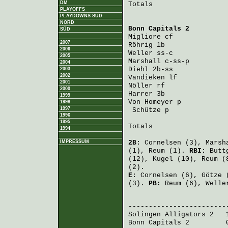
DM
Totals                   
PLAYOFFS
PLAYDOWNS SÜD
NORD
Bonn Capitals 2
         
SÜD
Migliore
 cf             
2007
Röhrig
 1b               
2006
Weller
 ss-c             
2005
Marshall
 c-ss-p         
2004
Diehl
 2b-ss             
2003
2002
Vandieken
 lf            
2001
Nöller
 rf               
2000
Harrer
 3b               
1999
Von Homeyer
 p           
1998
1997
Schütze
 p              
1996
1995
Totals                   
1994
IMPRESSUM
2B:
Cornelsen
(3),
Marsh
(1),
Reum
(1).
RBI:
Butt
(12),
Kugel
(10),
Reum
(
(2).
E:
Cornelsen
(6),
Götze
(
(3).
PB:
Reum
(6),
Welle
                         
Solingen Alligators 2
   
Bonn Capitals 2
         