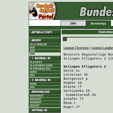
DBV
Bundesliga
Statistik
ALLE SPIELER
League Overview
|
League Leade
2010
2009
2008
Boxscore Regionalliga Nor
Solingen Alligators 2 (1
PLAYOFFS
PLAYDOWNS NORD
Solingen Alligators 2
   
PLAYDOWNS SÜD
Götze
 ss                
NORD
Cornelsen
 3b            
SÜD
Buttgereit
 p            
Hughes
 1b               
NORD
Drache
 rf               
SÜD
Serhiyenko
 2b           
Szameitpreuß
 2b        
NORDWEST
Schäfer
 lf              
NORDOST
SÜDWEST
Reum
 c                  
SÜDOST
Kugel
 cf                