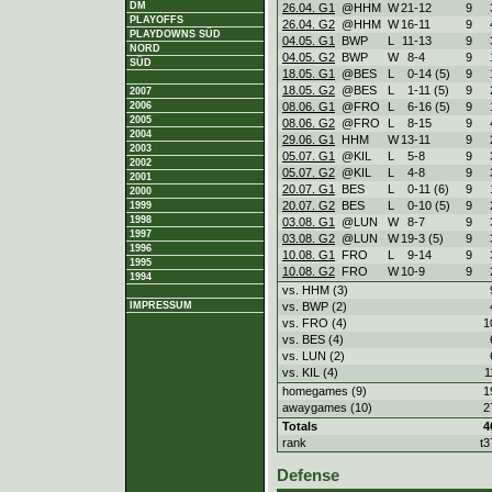
DM
26.04. G1
@HHM
W
21
-
12
9
PLAYOFFS
26.04. G2
@HHM
W
16
-
11
9
PLAYDOWNS SÜD
04.05. G1
BWP
L
11
-
13
9
NORD
04.05. G2
BWP
W
8
-
4
9
SÜD
18.05. G1
@BES
L
0
-
14 (5)
9
18.05. G2
@BES
L
1
-
11 (5)
9
2007
08.06. G1
@FRO
L
6
-
16 (5)
9
2006
2005
08.06. G2
@FRO
L
8
-
15
9
2004
29.06. G1
HHM
W
13
-
11
9
2003
05.07. G1
@KIL
L
5
-
8
9
2002
05.07. G2
@KIL
L
4
-
8
9
2001
20.07. G1
BES
L
0
-
11 (6)
9
2000
20.07. G2
BES
L
0
-
10 (5)
9
1999
1998
03.08. G1
@LUN
W
8
-
7
9
1997
03.08. G2
@LUN
W
19
-
3 (5)
9
1996
10.08. G1
FRO
L
9
-
14
9
1995
10.08. G2
FRO
W
10
-
9
9
1994
vs. HHM (3)
vs. BWP (2)
IMPRESSUM
vs. FRO (4)
1
vs. BES (4)
vs. LUN (2)
vs. KIL (4)
1
homegames (9)
1
awaygames (10)
2
Totals
4
rank
t3
Defense