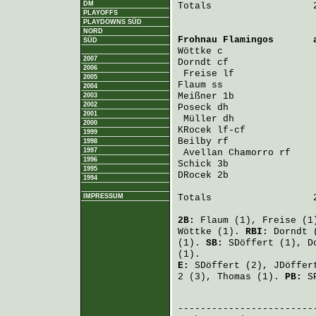
DM
Totals                  2
PLAYOFFS
PLAYDOWNS SÜD
NORD
Frohnau Flamingos
       
SÜD
Wöttke
 c                
2007
Dorndt
 cf               
2006
Freise
 lf              
2005
Flaum
 ss                
2004
Meißner
 1b              
2003
2002
Poseck
 dh               
2001
Müller
 dh              
2000
KRocek
 lf-cf            
1999
Beilby
 rf               
1998
1997
Avellan Chamorro
 rf    
1996
Schick
 3b               
1995
DRocek
 2b               
1994
IMPRESSUM
Totals                  2
2B:
Flaum
(1),
Freise
(1
Wöttke
(1).
RBI:
Dorndt
(
(1).
SB:
SDöffert
(1),
D
(1).
E:
SDöffert
(2),
JDöffer
2 (3),
Thomas
(1).
PB:
S
                         