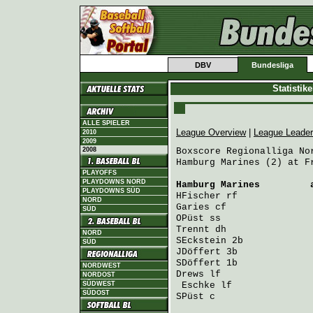
DBV
Bundesliga
Statistik
ALLE SPIELER
League Overview
|
League Leade
2010
2009
2008
Boxscore Regionalliga Nor
Hamburg Marines (2) at F
PLAYOFFS
PLAYDOWNS NORD
Hamburg Marines
         
PLAYDOWNS SÜD
HFischer
 rf             
NORD
Garies
 cf               
SÜD
OPüst
 ss                
Trennt
 dh               
NORD
SEckstein
 2b            
SÜD
JDöffert
 3b             
SDöffert
 1b             
NORDWEST
Drews
 lf                
NORDOST
SÜDWEST
Eschke
 lf              
SÜDOST
SPüst
 c                 