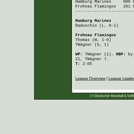
Hamburg Marines
     000 
Frohnau Flamingos
   201 
-------------------------
Hamburg Marines
         
Daduschin
 (L, 0-1)      
Frohnau Flamingos
       
Thomas
 (W, 1-0)         
TWägner
 (S, 1)          
WP:
TWägner
(1).
HBP:
b
21,
TWägner
7.
T:
2:05
League Overview
|
League Leade
| © Deutscher Baseball & Softb