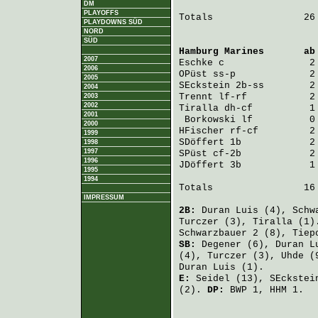
DM
PLAYOFFS
Totals                26 
PLAYDOWNS SÜD
NORD
SÜD
Hamburg Marines
       ab
2007
Eschke
 c               2
2006
OPüst
 ss-p             2
2005
SEckstein
 2b-ss        2
2004
Trennt
 lf-rf           2
2003
2002
Tiralla
 dh-cf          1
2001
Borkowski
 lf          0
2000
HFischer
 rf-cf         2
1999
SDöffert
 1b            2
1998
1997
SPüst
 cf-2b            2
1996
JDöffert
 3b            1
1995
1994
Totals                16 
IMPRESSUM
2B:
Duran Luis
(4),
Schw
Turczer
(3),
Tiralla
(1)
Schwarzbauer
2 (8),
Tiep
SB:
Degener
(6),
Duran L
(4),
Turczer
(3),
Uhde
(
Duran Luis
(1).
E:
Seidel
(13),
SEckstei
(2).
DP:
BWP 1, HHM 1.
                         