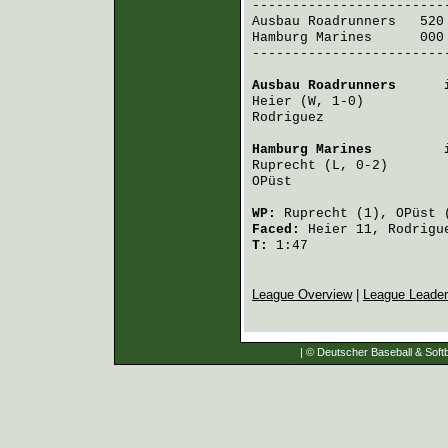
Ausbau Roadrunners
   520
Hamburg Marines
      000
-------------------------
Ausbau Roadrunners
      
Heier
 (W, 1-0)          
Rodriguez
               
Hamburg Marines
         
Ruprecht
 (L, 0-2)       
OPüst
                   
WP:
Ruprecht
(1),
OPüst
(
Faced:
Heier
11,
Rodrigu
T:
1:47
League Overview
|
League Leade
| © Deutscher Baseball & Softb