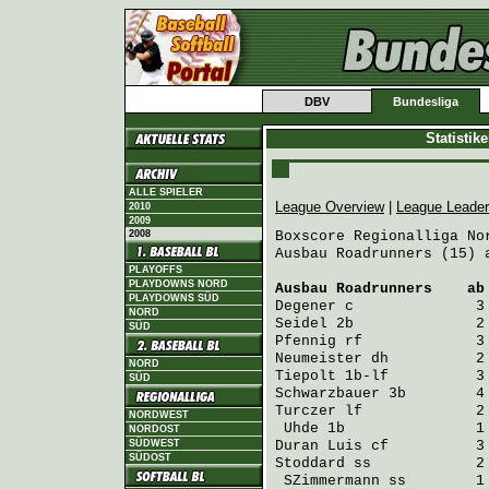
DBV
Bundesliga
Statistik
ALLE SPIELER
League Overview
|
League Leade
2010
2009
2008
Boxscore Regionalliga Nor
Ausbau Roadrunners (15) 
PLAYOFFS
PLAYDOWNS NORD
Ausbau Roadrunners
    ab
PLAYDOWNS SÜD
Degener
 c              3
NORD
Seidel
 2b              2
SÜD
Pfennig
 rf             3
Neumeister
 dh          2
NORD
Tiepolt
 1b-lf          3
SÜD
Schwarzbauer
 3b        4
Turczer
 lf             2
NORDWEST
Uhde
 1b               1
NORDOST
SÜDWEST
Duran Luis
 cf          3
SÜDOST
Stoddard
 ss            2
SZimmermann
 ss        1