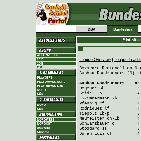
DBV
Bundesliga
Statistik
ALLE SPIELER
League Overview
|
League Leade
2010
2009
2008
Boxscore Regionalliga Nor
Ausbau Roadrunners (9) a
PLAYOFFS
PLAYDOWNS NORD
Ausbau Roadrunners
    ab
PLAYDOWNS SÜD
Degener
 3b             3
NORD
Seidel
 2b              4
SÜD
SZimmermann
 2b        0
Pfennig
 rf             4
NORD
Rodriguez
 lf           4
SÜD
Tiepolt
 1b-p           3
Neumeister
 dh-1b       4
NORDWEST
Schwarzbauer
 c         4
NORDOST
SÜDWEST
Stoddard
 ss            3
SÜDOST
Duran Luis
 cf          4