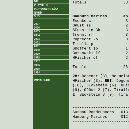
DM
Totals                33 
PLAYOFFS
PLAYDOWNS SÜD
NORD
Hamburg Marines
       ab
SÜD
Eschke
 c               3
2007
OPüst
 ss               2
2006
SEckstein
 3b           3
2005
Trennt
 rf              3
2004
Ruprecht
 2b            3
2003
2002
Tiralla
 p              4
2001
SDöffert
 1b            1
2000
Borkowski
 lf           2
1999
HFischer
 cf            2
1998
1997
1996
Totals                23 
1995
1994
2B:
Degener
(3),
Neumeis
IMPRESSUM
HFischer
(3).
RBI:
Degen
(10),
SEckstein
(6),
HFi
(9),
OPüst
2 (7),
Tirall
E:
SEckstein
3 (9),
Tira
                         
Ausbau Roadrunners
   013
Hamburg Marines
      012
-------------------------