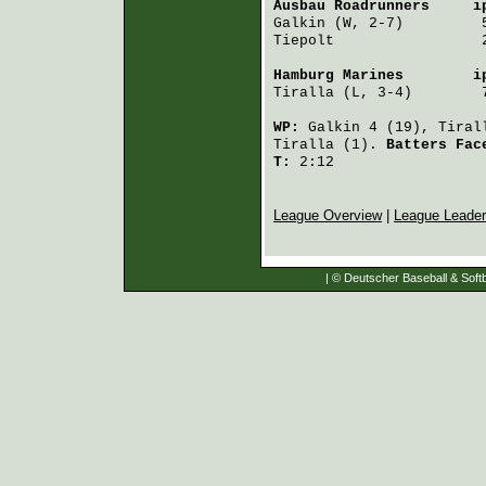
Ausbau Roadrunners
     i
Galkin
 (W, 2-7)         
Tiepolt
                 
Hamburg Marines
        i
Tiralla
 (L, 3-4)        
WP:
Galkin
4 (19),
Tiral
Tiralla
(1).
Batters Fa
T:
2:12
League Overview
|
League Leade
| © Deutscher Baseball & Softb