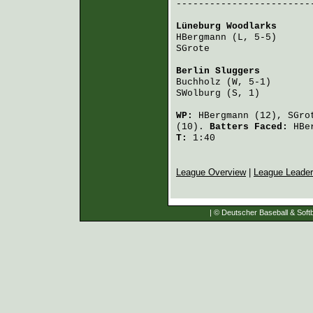
-------------------------
Lüneburg Woodlarks
      
HBergmann
 (L, 5-5)      
SGrote
                  
Berlin Sluggers
         
Buchholz
 (W, 5-1)       
SWolburg
 (S, 1)         
WP:
HBergmann
(12),
SGro
(10).
Batters Faced:
HBe
T:
1:40
League Overview
|
League Leade
| © Deutscher Baseball & Softb