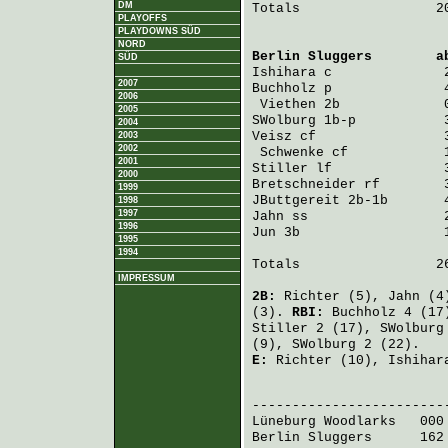
DM
Totals                 20
PLAYOFFS
PLAYDOWNS SÜD
NORD
Berlin Sluggers
        a
SÜD
Ishihara
 c              
2007
Buchholz
 p              
2006
Viethen
 2b             
2005
SWolburg
 1b-p           
2004
Veisz
 cf                
2003
2002
Schwenke
 cf            
2001
Stiller
 lf              
2000
Bretschneider
 rf        
1999
JButtgereit
 2b-1b       
1998
1997
Jahn
 ss                 
1996
Jun
 3b                  
1995
1994
Totals                 26
IMPRESSUM
2B:
Richter
(5),
Jahn
(4
(3).
RBI:
Buchholz
4 (17
Stiller
2 (17),
SWolburg
(9),
SWolburg
2 (22).
E:
Richter
(10),
Ishihar
                         
Lüneburg Woodlarks
   000
Berlin Sluggers
      162