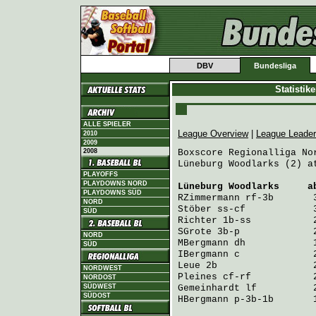
DBV
Bundesliga
Statistik
ALLE SPIELER
League Overview
|
League Leade
2010
2009
2008
Boxscore Regionalliga Nor
Lüneburg Woodlarks (2) a
PLAYOFFS
PLAYDOWNS NORD
Lüneburg Woodlarks
     a
PLAYDOWNS SÜD
RZimmermann
 rf-3b       
NORD
Stöber
 ss-cf            
SÜD
Richter
 1b-ss           
SGrote
 3b-p             
NORD
MBergmann
 dh            
SÜD
IBergmann
 c             
Leue
 2b                 
NORDWEST
Pleines
 cf-rf           
NORDOST
SÜDWEST
Gemeinhardt
 lf          
SÜDOST
HBergmann
 p-3b-1b       