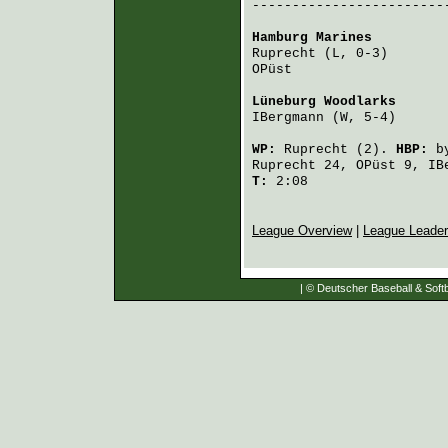
-------------------------
Hamburg Marines
         
Ruprecht
 (L, 0-3)       
OPüst
                   
Lüneburg Woodlarks
      
IBergmann
 (W, 5-4)      
WP:
Ruprecht
(2).
HBP:
b
Ruprecht
24,
OPüst
9,
IB
T:
2:08
League Overview
|
League Leade
| © Deutscher Baseball & Softb