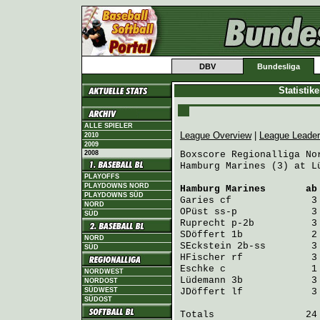
DBV
Bundesliga
Statistik
ALLE SPIELER
League Overview
|
League Leade
2010
2009
2008
Boxscore Regionalliga Nor
Hamburg Marines (3) at L
PLAYOFFS
PLAYDOWNS NORD
Hamburg Marines
       ab
PLAYDOWNS SÜD
Garies
 cf              3
NORD
OPüst
 ss-p             3
SÜD
Ruprecht
 p-2b          3
SDöffert
 1b            2
NORD
SEckstein
 2b-ss        3
SÜD
HFischer
 rf            3
Eschke
 c               1
NORDWEST
Lüdemann
 3b            3
NORDOST
SÜDWEST
JDöffert
 lf            3
SÜDOST
Totals                24 