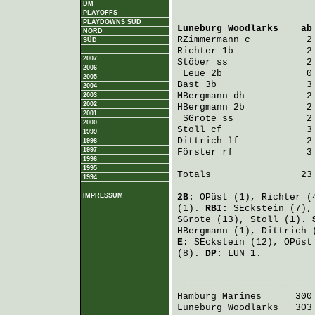
DM
PLAYOFFS
PLAYDOWNS SÜD
Lüneburg Woodlarks
    ab
NORD
RZimmermann
 c          2
SÜD
Richter
 1b             2
2007
Stöber
 ss              2
2006
Leue
 2b               0
2005
Bast
 3b                3
2004
MBergmann
 dh           2
2003
2002
HBergmann
 2b           2
2001
SGrote
 ss             2
2000
Stoll
 cf               3
1999
Dittrich
 lf            2
1998
1997
Förster
 rf             3
1996
1995
Totals                23 
1994
IMPRESSUM
2B:
OPüst
(1),
Richter
(
(1).
RBI:
SEckstein
(7)
SGrote
(13),
Stoll
(1).
HBergmann
(1),
Dittrich
(
E:
SEckstein
(12),
OPüst
(8).
DP:
LUN 1.
                         
Hamburg Marines
      300
Lüneburg Woodlarks
   303