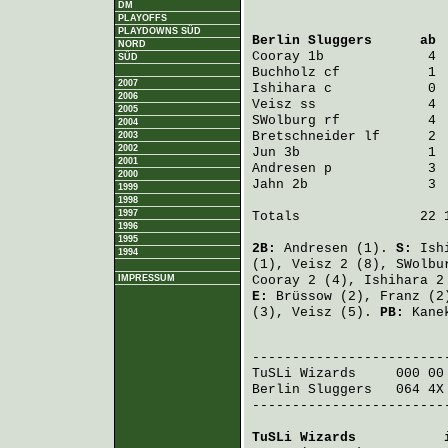
DM
PLAYOFFS
PLAYDOWNS SÜD
Berlin Sluggers
      ab 
NORD
Cooray
 1b             4 
SÜD
Buchholz
 cf           1 
2007
Ishihara
 c            0 
2006
Veisz
 ss              4 
2005
SWolburg
 rf           4 
2004
Bretschneider
 lf      2 
2003
2002
Jun
 3b                1 
2001
Andresen
 p            3 
2000
Jahn
 2b               3 
1999
1998
1997
Totals               22 1
1996
1995
2B:
Andresen
(1).
S:
Ish
1994
(1),
Veisz
2 (8),
SWolbu
IMPRESSUM
Cooray
2 (4),
Ishihara
2
E:
Brüssow
(2),
Franz
(2
(3),
Veisz
(5).
PB:
Kane
                         
TuSLi Wizards
     000 00
Berlin Sluggers
   064 4X
-------------------------
TuSLi Wizards
           