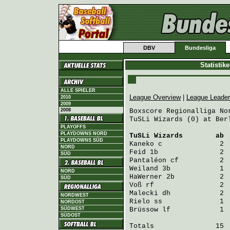
DBV
Bundesliga
Statistik
ALLE SPIELER
League Overview
|
League Leade
2010
2009
2008
Boxscore Regionalliga Nor
TuSLi Wizards (0) at Ber
PLAYOFFS
PLAYDOWNS NORD
TuSLi Wizards
        ab 
PLAYDOWNS SÜD
Kaneko
 c              2 
NORD
Feid
 1b               2 
SÜD
Pantaléon
 cf          2 
Weiland
 3b            1 
NORD
HaWerner
 2b           2 
SÜD
Voß
 rf                2 
Malecki
 dh            2 
NORDWEST
Rielo
 ss              1 
NORDOST
SÜDWEST
Brüssow
 lf            1 
SÜDOST
Totals               15  