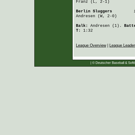
Franz
 (L, 2-1)          
Berlin Sluggers
         
Andresen
 (W, 2-0)       
Balk:
Andresen
(1).
Batt
T:
1:32
League Overview
|
League Leade
| © Deutscher Baseball & Softb