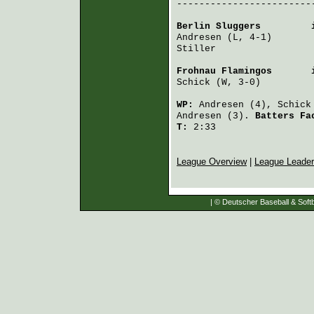
-------------------------
Berlin Sluggers
         
Andresen
 (L, 4-1)       
Stiller
                 
Frohnau Flamingos
       
Schick
 (W, 3-0)         
WP:
Andresen
(4),
Schick
Andresen
(3).
Batters F
T:
2:33
League Overview
|
League Leade
| © Deutscher Baseball & Softb