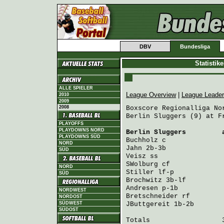
DBV
Bundesliga
Statistik
ALLE SPIELER
League Overview
|
League Leade
2010
2009
2008
Boxscore Regionalliga Nor
Berlin Sluggers (9) at F
PLAYOFFS
PLAYDOWNS NORD
Berlin Sluggers
         
PLAYDOWNS SÜD
Buchholz
 c              
NORD
Jahn
 2b-3b              
SÜD
Veisz
 ss                
SWolburg
 cf             
NORD
Stiller
 lf-p            
SÜD
Brochwitz
 3b-lf         
Andresen
 p-1b           
NORDWEST
Bretschneider
 rf        
NORDOST
SÜDWEST
JButtgereit
 1b-2b       
SÜDOST
Totals                  3