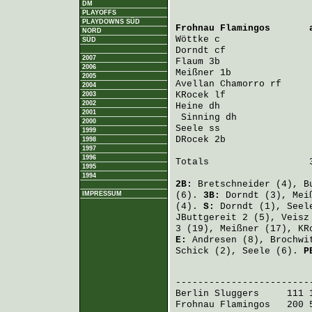
DM
PLAYOFFS
PLAYDOWNS SÜD
Frohnau Flamingos
       
NORD
Wöttke
 c                
SÜD
Dorndt
 cf               
2007
Flaum
 3b                
2006
Meißner
 1b              
2005
Avellan Chamorro
 rf     
2004
KRocek
 lf               
2003
2002
Heine
 dh                
2001
Sinning
 dh             
2000
Seele
 ss                
1999
DRocek
 2b               
1998
1997
1996
Totals                  3
1995
1994
2B:
Bretschneider
(4),
B
IMPRESSUM
(6).
3B:
Dorndt
(3),
Mei
(4).
S:
Dorndt
(1),
Seel
JButtgereit
2 (5),
Veisz
3 (19),
Meißner
(17),
KR
E:
Andresen
(8),
Brochwi
Schick
(2),
Seele
(6).
P
                         
Berlin Sluggers
     111 
Frohnau Flamingos
   200 