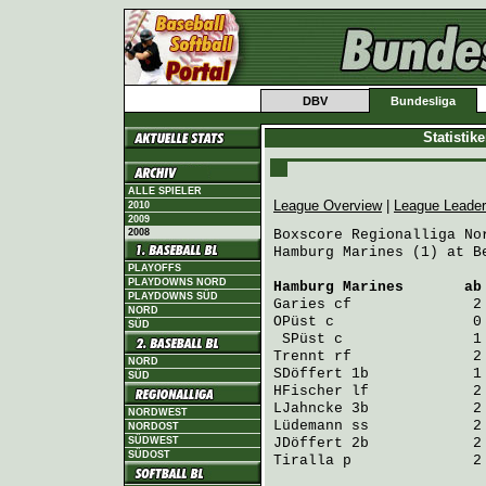
DBV
Bundesliga
Statistik
ALLE SPIELER
League Overview
|
League Leade
2010
2009
2008
Boxscore Regionalliga Nor
Hamburg Marines (1) at B
PLAYOFFS
PLAYDOWNS NORD
Hamburg Marines
       ab
PLAYDOWNS SÜD
Garies
 cf              2
NORD
OPüst
 c                0
SÜD
SPüst
 c               1
Trennt
 rf              2
NORD
SDöffert
 1b            1
SÜD
HFischer
 lf            2
LJahncke
 3b            2
NORDWEST
Lüdemann
 ss            2
NORDOST
SÜDWEST
JDöffert
 2b            2
SÜDOST
Tiralla
 p              2