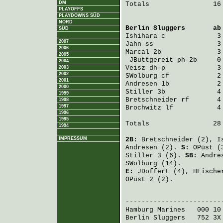
DM
Totals                16 
PLAYOFFS
PLAYDOWNS SÜD
NORD
Berlin Sluggers
       ab
SÜD
Ishihara
 c             3
2007
Jahn
 ss                3
2006
Marcal
 2b              3
2005
JButtgereit
 ph-2b     0
2004
Veisz
 dh-p             3
2003
2002
SWolburg
 cf            2
2001
Andresen
 1b            2
2000
Stiller
 3b             4
1999
Bretschneider
 rf       4
1998
1997
Brochwitz
 lf           4
1996
1995
Totals                28 
1994
IMPRESSUM
2B:
Bretschneider
(2),
I
Andresen
(2).
S:
OPüst
(
Stiller
3 (6).
SB:
Andre
SWolburg
(14).
E:
JDöffert
(4),
HFische
OPüst
2 (2).
                         
Hamburg Marines
   000 10
Berlin Sluggers
   752 3X