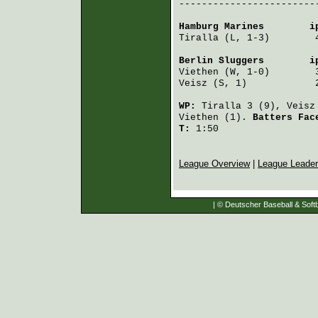
-------------------------
Hamburg Marines
        i
Tiralla
 (L, 1-3)        
Berlin Sluggers
        i
Viethen
 (W, 1-0)        
Veisz
 (S, 1)            
WP:
Tiralla
3 (9),
Veisz
Viethen
(1).
Batters Fa
T:
1:50
League Overview
|
League Leade
| © Deutscher Baseball & Softb