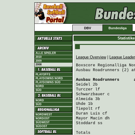
DBV
Bundesliga
Statistik
ALLE SPIELER
League Overview
|
League Leade
2010
2009
2008
Boxscore Regionalliga Nor
Ausbau Roadrunners (2) a
PLAYOFFS
PLAYDOWNS NORD
Ausbau Roadrunners
      
PLAYDOWNS SÜD
Seidel
 2b               
NORD
Turczer
 lf              
SÜD
Schwarzbauer
 c          
Almeida
 3b              
NORD
Uhde
 1b                 
SÜD
Tiepolt
 rf              
Duran Luis
 cf           
NORDWEST
Mayor Macin
 dh          
NORDOST
SÜDWEST
Stoddard
 ss             
SÜDOST
Totals                  2