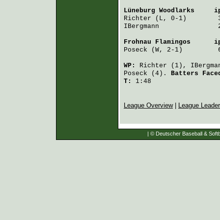
Lüneburg Woodlarks
     i
Richter
 (L, 0-1)        
IBergmann
               
Frohnau Flamingos
      i
Poseck
 (W, 2-1)         
WP:
Richter
(1),
IBergma
Poseck
(4).
Batters Fac
T:
1:48
League Overview
|
League Leade
| © Deutscher Baseball & Softb