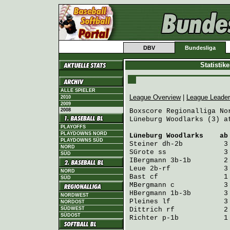
DBV
Bundesliga
Statistik
ALLE SPIELER
League Overview
|
League Leade
2010
2009
2008
Boxscore Regionalliga Nor
Lüneburg Woodlarks (3) a
PLAYOFFS
PLAYDOWNS NORD
Lüneburg Woodlarks
    ab
PLAYDOWNS SÜD
Steiner
 dh-2b          3
NORD
SGrote
 ss              3
SÜD
IBergmann
 3b-1b        2
Leue
 2b-rf             3
NORD
Bast
 cf                1
SÜD
MBergmann
 c            3
HBergmann
 1b-3b        3
NORDWEST
Pleines
 lf             3
NORDOST
SÜDWEST
Dittrich
 rf            2
SÜDOST
Richter
 p-1b           1