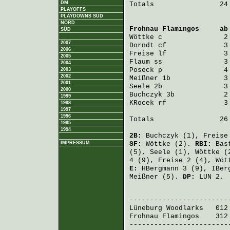
DM
Totals                24 
PLAYOFFS
PLAYDOWNS SÜD
NORD
Frohnau Flamingos
     ab
SÜD
Wöttke
 c               2
2007
Dorndt
 cf              3
2006
Freise
 lf              3
2005
Flaum
 ss               3
2004
Poseck
 p               4
2003
2002
Meißner
 1b             3
2001
Seele
 2b               3
2000
Buchczyk
 3b            2
1999
KRocek
 rf              3
1998
1997
1996
Totals                26 
1995
1994
2B:
Buchczyk
(1),
Freise
IMPRESSUM
SF:
Wöttke
(2).
RBI:
Bas
(5),
Seele
(1),
Wöttke
(
4 (9),
Freise
2 (4),
Wöt
E:
HBergmann
3 (9),
IBer
Meißner
(5).
DP:
LUN 2.
                         
Lüneburg Woodlarks
   012
Frohnau Flamingos
    312
-------------------------