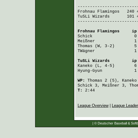
                         
Frohnau Flamingos
   240 
TuSLi Wizards
       101 
-------------------------
Frohnau Flamingos
     ip
Schick
                 0
Meißner
                1
Thomas
 (W, 3-2)        5
TWägner
                1
TuSLi Wizards
         ip
Kaneko
 (L, 4-5)        6
Hyung-Gyun
             1
WP:
Thomas
2 (5),
Kaneko
Schick
3,
Meißner
3,
Tho
T:
2:44
League Overview
|
League Leade
| © Deutscher Baseball & Softb