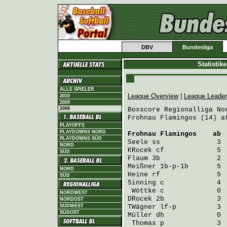
DBV
Bundesliga
Statistik
ALLE SPIELER
League Overview
|
League Leade
2010
2009
2008
Boxscore Regionalliga Nor
Frohnau Flamingos (14) a
PLAYOFFS
PLAYDOWNS NORD
Frohnau Flamingos
    ab 
PLAYDOWNS SÜD
Seele
 ss              3 
NORD
KRocek
 cf             5 
SÜD
Flaum
 3b              2 
Meißner
 1b-p-1b       5 
NORD
Heine
 rf              5 
SÜD
Sinning
 c             4 
Wöttke
 c             0 
NORDWEST
DRocek
 2b             3 
NORDOST
SÜDWEST
TWägner
 lf-p          3 
SÜDOST
Müller
 dh             0 
Thomas
 p             3 