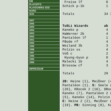
DM
Freise
 lf            0 
PLAYOFFS
Schick
 p-1b           1 
PLAYDOWNS SÜD
NORD
Totals               34 1
SÜD
2007
2006
TuSLi Wizards
        ab 
2005
Kaneko
 p              4 
2004
HaWerner
 2b           4 
2003
2002
Pantaléon
 lf          1 
2001
FBode
 rf              4 
2000
Weiland
 3b            3 
1999
Polzin
 ss             4 
1998
1997
Voß
 c                 2 
1996
Hyung-Gyun
 p         0 
1995
Malecki
 1b            4 
1994
Brüssow
 cf            3 
IMPRESSUM
Totals               29  
2B:
Heine
(1),
Meißner
(
Pantaléon
(1).
S:
Seele
(
(20),
KRocek
2 (16),
DRo
Kaneko
(7),
Pantaléon
2 
(5),
Kaneko
(14),
Polzin
E:
Heine
2 (2),
Meißner
(
(19).
PB:
Sinning
(8),
K