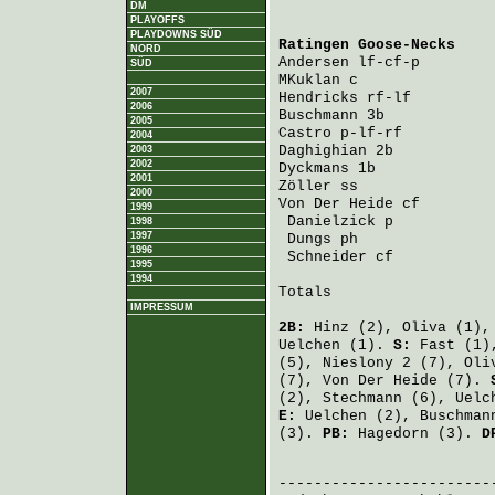
DM
PLAYOFFS
PLAYDOWNS SÜD
Ratingen Goose-Necks
    
NORD
Andersen
 lf-cf-p        
SÜD
MKuklan
 c               
2007
Hendricks
 rf-lf         
2006
Buschmann
 3b            
2005
Castro
 p-lf-rf          
2004
Daghighian
 2b           
2003
2002
Dyckmans
 1b             
2001
Zöller
 ss               
2000
Von Der Heide
 cf        
1999
Danielzick
 p           
1998
1997
Dungs
 ph               
1996
Schneider
 cf           
1995
1994
Totals                   
IMPRESSUM
2B:
Hinz
(2),
Oliva
(1)
Uelchen
(1).
S:
Fast
(1)
(5),
Nieslony
2 (7),
Oli
(7),
Von Der Heide
(7).
(2),
Stechmann
(6),
Uelc
E:
Uelchen
(2),
Buschman
(3).
PB:
Hagedorn
(3).
D
                        