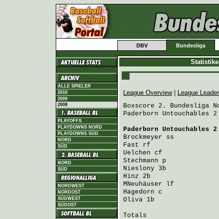
DBV
Bundesliga
Statistik
ALLE SPIELER
League Overview
|
League Leade
2010
2009
2008
Boxscore 2. Bundesliga No
Paderborn Untouchables 2
PLAYOFFS
PLAYDOWNS NORD
Paderborn Untouchables 2
PLAYDOWNS SÜD
Brockmeyer
 ss           
NORD
Fast
 rf                 
SÜD
Uelchen
 cf              
Stechmann
 p             
NORD
Nieslony
 3b             
SÜD
Hinz
 2b                 
MNeuhäuser
 lf           
NORDWEST
Hagedorn
 c              
NORDOST
SÜDWEST
Oliva
 1b                
SÜDOST
Totals                   