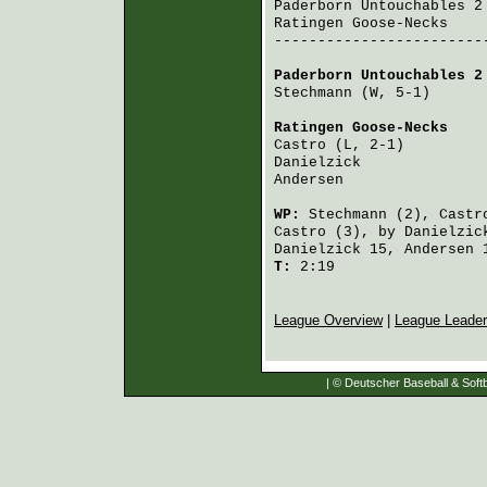
Paderborn Untouchables 2
Ratingen Goose-Necks
    
------------------------
Paderborn Untouchables 2
Stechmann
 (W, 5-1)      
Ratingen Goose-Necks
    
Castro
 (L, 2-1)         
Danielzick
              
Andersen
                
WP:
Stechmann
(2),
Castr
Castro
(3), by
Danielzic
Danielzick
15,
Andersen
1
T:
2:19
League Overview
|
League Leade
| © Deutscher Baseball & Softb