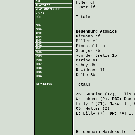
DM
Füßer
 cf                
PLAYOFFS
Rätz
 lf                
PLAYDOWNS SÜD
NORD
Totals                   
SÜD
2007
2006
Neuenburg Atomics
       
2005
Niemann
 rf              
2004
Müller
 cf               
2003
2002
Piscatelli
 c            
2001
Spanjer
 2b              
2000
von der Brelie
 1b       
1999
Marino
 ss               
1998
1997
Schuy
 dh                
1996
RoWidmann
 lf            
1995
Kolbe
 3b                
1994
IMPRESSUM
Totals                   
2B:
Gühring
(12),
Lilly
(
Whitehead
(2).
RBI:
Dank
Lilly
2 (21),
Maxwell
(2
CS:
Müller
(2).
E:
Lilly
(7).
DP:
NAT 1.
                         
Heidenheim Heideköpfe
   