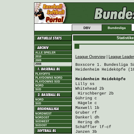
DBV
Bundesliga
Statistik
ALLE SPIELER
League Overview
|
League Leade
2010
2009
2008
Boxscore 1. Bundesliga Sü
Heidenheim Heideköpfe (1
PLAYOFFS
PLAYDOWNS NORD
Heidenheim Heideköpfe
   
PLAYDOWNS SÜD
Lilly
 ss                
NORD
Whitehead
 2b            
SÜD
Hirschberger
 2b        
Gühring
 c               
NORD
Hägele
 c               
SÜD
Maxwell
 1b              
Gruber
 rf               
NORDWEST
Dankerl
 dh              
NORDOST
SÜDWEST
Hering
 dh              
SÜDOST
Schäffler
 lf-cf         
Janzen
 3b               