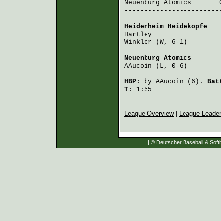
Neuenburg Atomics
       
-------------------------
Heidenheim Heideköpfe
   
Hartley
                 
Winkler
 (W, 6-1)        
Neuenburg Atomics
       
AAucoin
 (L, 0-6)        
HBP:
by
AAucoin
(6).
Bat
T:
1:55
League Overview
|
League Leade
| © Deutscher Baseball & Softb