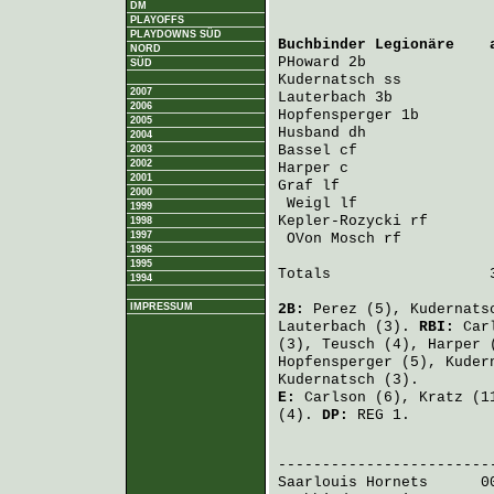
DM
PLAYOFFS
PLAYDOWNS SÜD
Buchbinder Legionäre
    
NORD
PHoward
 2b              
SÜD
Kudernatsch
 ss          
2007
Lauterbach
 3b           
2006
Hopfensperger
 1b        
2005
Husband
 dh              
2004
Bassel
 cf               
2003
2002
Harper
 c                
2001
Graf
 lf                 
2000
Weigl
 lf               
1999
Kepler-Rozycki
 rf       
1998
1997
OVon Mosch
 rf          
1996
1995
Totals                  3
1994
IMPRESSUM
2B:
Perez
(5),
Kudernats
Lauterbach
(3).
RBI:
Car
(3),
Teusch
(4),
Harper
(
Hopfensperger
(5),
Kuder
Kudernatsch
(3).
E:
Carlson
(6),
Kratz
(1
(4).
DP:
REG 1.
                        
Saarlouis Hornets
      0