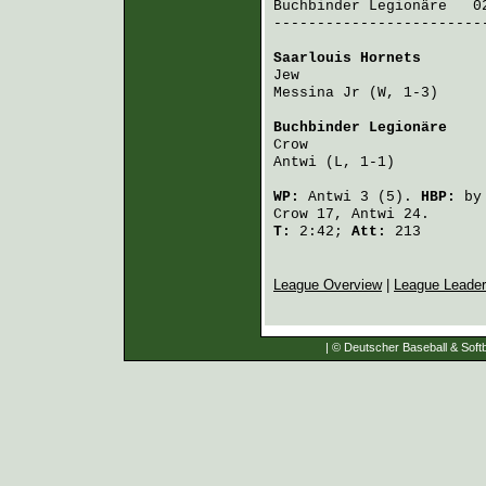
Buchbinder Legionäre
   0
------------------------
Saarlouis Hornets
       
Jew
                     
Messina Jr
 (W, 1-3)     
Buchbinder Legionäre
    
Crow
                    
Antwi
 (L, 1-1)          
WP:
Antwi
3 (5).
HBP:
b
Crow
17,
Antwi
24.
T:
2:42;
Att:
213
League Overview
|
League Leade
| © Deutscher Baseball & Softb