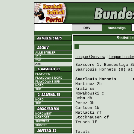
DBV
Bundesliga
Statistik
ALLE SPIELER
League Overview
|
League Leade
2010
2009
2008
Boxscore 1. Bundesliga Sü
Saarlouis Hornets (8) at
PLAYOFFS
PLAYDOWNS NORD
Saarlouis Hornets
       
PLAYDOWNS SÜD
Martinez
 2b             
NORD
Kratz
 ss                
SÜD
Nowakowski
 c            
Dehm
 dh                 
NORD
Perez
 3b                
SÜD
Carlson
 1b              
Matlacki
 rf             
NORDWEST
Stockhausen
 cf          
NORDOST
SÜDWEST
Teusch
 lf               
SÜDOST
Totals                  3