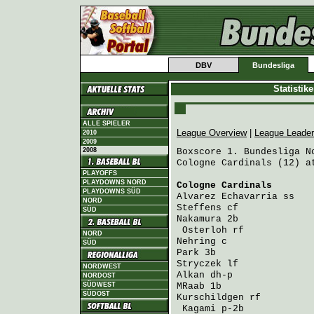
DBV
Bundesliga
Statistik
ALLE SPIELER
League Overview
|
League Leade
2010
2009
2008
Boxscore 1. Bundesliga No
Cologne Cardinals (12) a
PLAYOFFS
PLAYDOWNS NORD
Cologne Cardinals
       
PLAYDOWNS SÜD
Alvarez Echavarria
 ss   
NORD
Steffens
 cf             
SÜD
Nakamura
 2b             
Osterloh
 rf            
NORD
Nehring
 c               
SÜD
Park
 3b                 
Stryczek
 lf             
NORDWEST
Alkan
 dh-p              
NORDOST
SÜDWEST
MRaab
 1b                
SÜDOST
Kurschildgen
 rf         
Kagami
 p-2b            