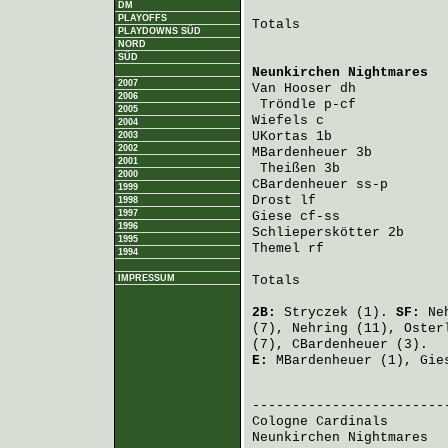
DM
PLAYOFFS
Totals                   
PLAYDOWNS SÜD
NORD
SÜD
Neunkirchen Nightmares
  
2007
Van Hooser
 dh           
2006
Tröndle
 p-cf           
2005
Wiefels
 c               
2004
UKortas
 1b              
2003
2002
MBardenheuer
 3b         
2001
Theißen
 3b             
2000
CBardenheuer
 ss-p       
1999
Drost
 lf                
1998
1997
Giese
 cf-ss             
1996
Schlieperskötter
 2b     
1995
Themel
 rf               
1994
IMPRESSUM
Totals                   
2B:
Stryczek
(1).
SF:
Ne
(7),
Nehring
(11),
Oster
(7),
CBardenheuer
(3).
E:
MBardenheuer
(1),
Gie
                         
Cologne Cardinals
       
Neunkirchen Nightmares
  