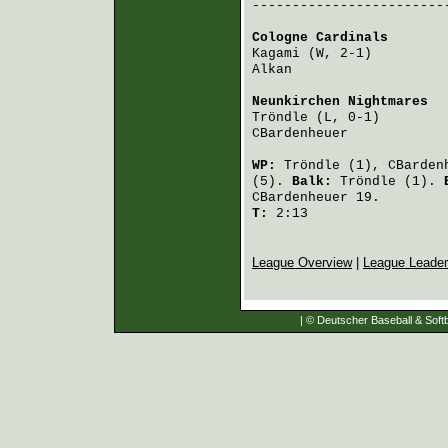
-------------------------
Cologne Cardinals
       
Kagami
 (W, 2-1)         
Alkan
                   
Neunkirchen Nightmares
  
Tröndle
 (L, 0-1)        
CBardenheuer
            
WP:
Tröndle
(1),
CBarden
(5).
Balk:
Tröndle
(1).
CBardenheuer
19.
T:
2:13
League Overview
|
League Leade
| © Deutscher Baseball & Softb