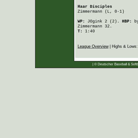
Haar Disciples
          
Zimmermann
 (L, 0-1)     
WP:
JOgink
2 (2).
HBP:
b
Zimmermann
32.
T:
1:40
League Overview
| Highs & Lows
| © Deutscher Baseball & Softb