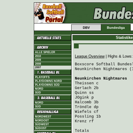
DBV
Bundesliga
Statistik
ALLE SPIELER
League Overview
| Highs & Lows
2010
2009
Boxscore Softball Bundesl
2008
2007
Neunkirchen Nightmares (
PLAYOFFS
Neunkirchen Nightmares
  
PLAYDOWNS NORD
Theissen
 c              
PLAYDOWNS SÜD
Gerlach
 2b              
NORD
Quinn
 ss                
SÜD
JOgink
 p                
Halcomb
 3b              
NORD
Tröndle
 dp              
SÜD
Wiefels
 cf              
Possling
 1b             
NORDWEST
NORDOST
Krenz
 rf                
SÜDWEST
SÜDOST
Totals                   