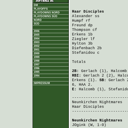
DM
PLAYOFFS
Haar Disciples
          
PLAYDOWNS NORD
Alexander
 ss            
PLAYDOWNS SÜD
NORD
Humpf
 rf                
SÜD
Freund
 dp               
Thompson
 cf             
2006
Erkens
 1b               
2005
Ziegler
 lf              
2004
2003
Hylton
 3b               
2002
Diefenbach
 2b           
2001
Stefanidou
 c            
2000
1999
1998
Totals                   
1997
1996
2B:
Gerlach
(1),
Halcomb
1995
RBI:
Gerlach
2 (2),
Halc
1994
Erkens
(1).
SB:
Gerlach
2
IMPRESSUM
6, HAA 2.
E:
Halcomb
(1),
Stefanid
Neunkirchen Nightmares
  
Haar Disciples
          
-------------------------
Neunkirchen Nightmares
  
JOgink
 (W, 1-0)         