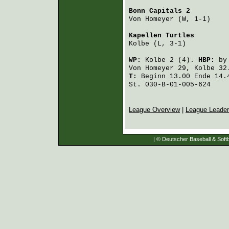
Bonn Capitals 2
         
Von Homeyer
 (W, 1-1)    
Kapellen Turtles
        
Kolbe
 (L, 3-1)          
WP:
Kolbe
2 (4).
HBP:
b
Von Homeyer
29,
Kolbe
32
T:
Beginn 13.00 Ende 14.4
St. 030-B-01-005-624
League Overview
|
League Leade
| © Deutscher Baseball & Softb