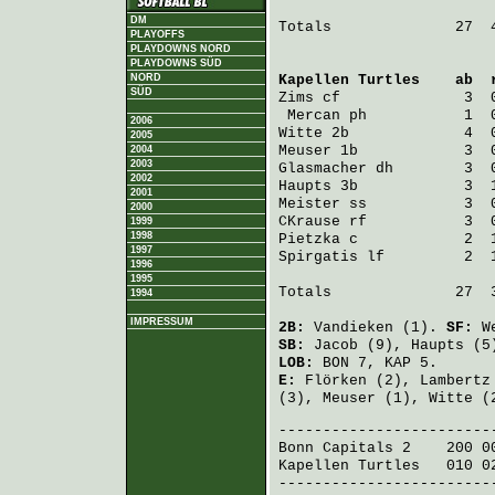
DM
Totals              27  4
PLAYOFFS
PLAYDOWNS NORD
PLAYDOWNS SÜD
NORD
Kapellen Turtles
    ab  
SÜD
Zims
 cf              3  
Mercan
 ph           1  
2006
Witte
 2b             4  
2005
Meuser
 1b            3  
2004
2003
Glasmacher
 dh        3  
2002
Haupts
 3b            3  
2001
Meister
 ss           3  
2000
CKrause
 rf           3  
1999
1998
Pietzka
 c            2  
1997
Spirgatis
 lf         2  
1996
1995
Totals              27  3
1994
IMPRESSUM
2B:
Vandieken
(1).
SF:
W
SB:
Jacob
(9),
Haupts
(5
LOB:
BON 7, KAP 5.
E:
Flörken
(2),
Lambertz
(3),
Meuser
(1),
Witte
(
Bonn Capitals 2
    200 0
Kapellen Turtles
   010 0
-------------------------