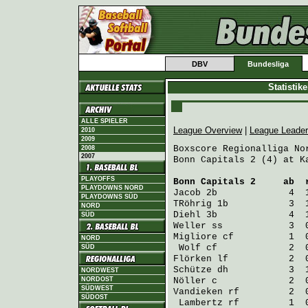
DBV
Bundesliga
Statistik
ALLE SPIELER
League Overview
|
League Leade
2010
2009
Boxscore Regionalliga Nor
2008
2007
Bonn Capitals 2 (4) at K
PLAYOFFS
Bonn Capitals 2
     ab  
PLAYDOWNS NORD
Jacob
 2b             4  
PLAYDOWNS SÜD
TRöhrig
 1b           3  
NORD
Diehl
 3b             4  
SÜD
Weller
 ss            3  
Migliore
 cf          1  
NORD
Wolf
 cf             2  
SÜD
Flörken
 lf           2  
Schütze
 dh           3  
NORDWEST
NORDOST
Nöller
 c             2  
SÜDWEST
Vandieken
 rf         2  
SÜDOST
Lambertz
 rf         1  