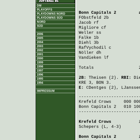
DM
PLAYOFFS
Bonn Capitals 2
         
PLAYDOWNS NORD
FObstfeld
 2b            
PLAYDOWNS SÜD
NORD
Jacob
 rf                
SÜD
Migliore
 cf             
Weller
 ss               
2006
Falke
 1b                
2005
Diehl
 3b                
2004
2003
RafVychodil
 c           
2002
Nöller
 dh               
2001
Vandieken
 lf            
2000
1999
1998
Totals                  2
1997
1996
2B:
Theisen
(2).
RBI:
Di
1995
KRE 3, BON 3.
1994
E:
CDentges
(2),
LJansse
IMPRESSUM
Krefeld Crows
     000 00
Bonn Capitals 2
   010 10
-------------------------
Krefeld Crows
           
Schepers
 (L, 4-3)       
Bonn Capitals 2
         