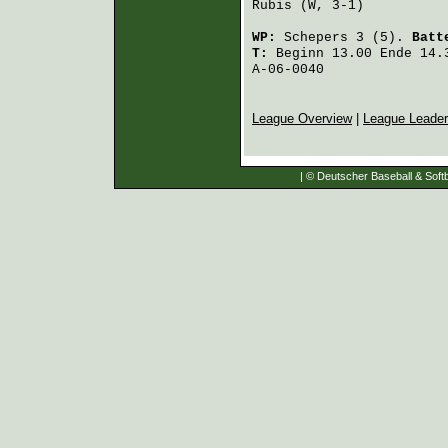
Rubis
 (W, 3-1)          
WP:
Schepers
3 (5).
Batt
T:
Beginn 13.00 Ende 14.3
A-06-0040
League Overview
|
League Leade
| © Deutscher Baseball & Softb