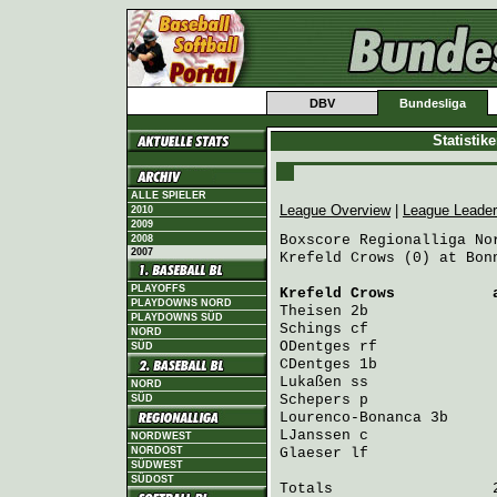
DBV
Bundesliga
Statistik
ALLE SPIELER
League Overview
|
League Leade
2010
2009
Boxscore Regionalliga Nor
2008
2007
Krefeld Crows (0) at Bonn
PLAYOFFS
Krefeld Crows
           
PLAYDOWNS NORD
Theisen
 2b              
PLAYDOWNS SÜD
Schings
 cf              
NORD
ODentges
 rf             
SÜD
CDentges
 1b             
Lukaßen
 ss              
NORD
Schepers
 p              
SÜD
Lourenco-Bonanca
 3b     
LJanssen
 c              
NORDWEST
NORDOST
Glaeser
 lf              
SÜDWEST
SÜDOST
Totals                  2