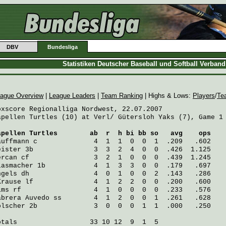
DBV
Bundesliga
Statistiken Deutscher Baseball und Softball Verban
ague Overview
|
League Leaders
|
Team Ranking
| Highs & Lows:
Players
/
Te
oxscore Regionalliga Nordwest, 22.07.2007

apellen Turtles (10) at Verl/ Gütersloh Yaks (7), Game 1

apellen Turtles
        ab  r  h bi bb so   avg    ops
auffmann
 c              4  1  1  0  0  1  .209   .602
eister
 3b               3  3  2  4  0  0  .426  1.125
ercan
 cf                3  2  1  0  0  0  .439  1.245
lasmacher
 1b            4  1  3  3  0  0  .179   .697
ngels
 dh                4  0  1  0  0  2  .143   .286
Krause
 lf               4  1  2  2  0  0  .200   .600
ims
 rf                  4  1  0  0  0  0  .233   .576
abrera Auvedo
 ss        4  1  2  0  0  1  .261   .628
ölscher
 2b              3  0  0  0  1  1  .000   .250
otals                  33 10 12  9  1  5
