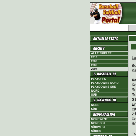
ALLE SPIELER
Le
2010
2009
B
2008
2007
K
PLAYOFFS
K
PLAYDOWNS NORD
K
PLAYDOWNS SÜD
M
NORD
M
SÜD
G
E
NORD
C
SÜD
Z
C
NORDWEST
NORDOST
H
SÜDWEST
SÜDOST
T