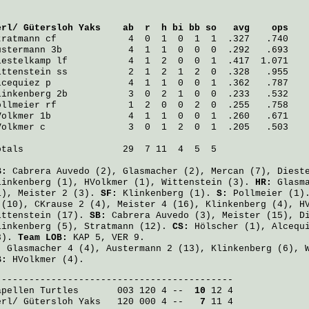
erl/ Gütersloh Yaks
    ab  r  h bi bb so   avg    ops
tratmann
 cf             4  0  1  0  1  1  .327   .740
ustermann
 3b            4  1  1  0  0  0  .292   .693
iestelkamp
 lf           4  1  2  0  0  1  .417  1.071
ittenstein
 ss           2  1  2  1  2  0  .328   .955
lcequiez
 p              4  1  1  0  0  1  .362   .787
linkenberg
 2b           3  0  2  1  0  0  .233   .532
ollmeier
 rf             1  2  0  0  2  0  .255   .758
Volkmer
 1b              4  1  1  0  0  1  .260   .671
Volkmer
 c               3  0  1  2  0  1  .205   .503
otals                  29  7 11  4  5  5

B:
Cabrera Auvedo
(2),
Glasmacher
(2),
Mercan
(7),
Diest
linkenberg
(1),
HVolkmer
(1),
Wittenstein
(3).
HR:
Glasm
1),
Meister
2 (3).
SF:
Klinkenberg
(1).
S:
Pollmeier
(1)
 (10),
CKrause
2 (4),
Meister
4 (16),
Klinkenberg
(4),
H
ittenstein
(17).
SB:
Cabrera Auvedo
(3),
Meister
(15),
D
linkenberg
(5),
Stratmann
(12).
CS:
Hölscher
(1),
Alcequ
3).
Team LOB:
KAP 5, VER 9.
:
Glasmacher
4 (4),
Austermann
2 (13),
Klinkenberg
(6),
B:
HVolkmer
(4).
apellen Turtles
       003 120 4 -- 
 10
erl/ Gütersloh Yaks
   120 000 4 -- 
  7
 11 4
