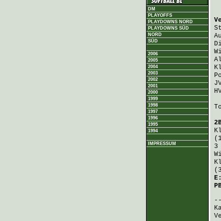
DM
PLAYOFFS
V
PLAYDOWNS NORD
S
PLAYDOWNS SÜD
NORD
A
SÜD
D
W
2006
A
2005
K
2004
2003
P
2002
J
2001
H
2000
1999
1998
T
1997
1996
2
1995
K
1994
(
IMPRESSUM
3
W
K
(
E
P
K
V