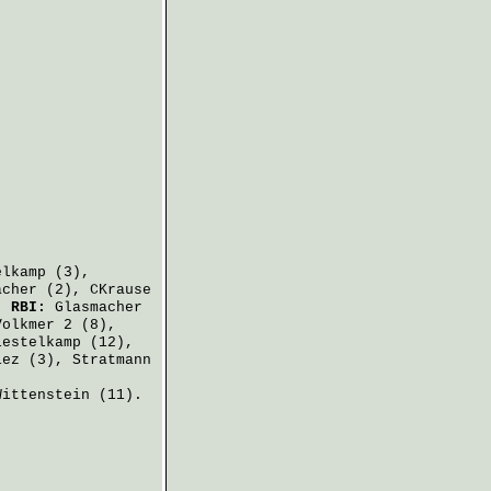
elkamp
(3),
acher
(2),
CKrause
.
RBI:
Glasmacher
Volkmer
2 (8),
iestelkamp
(12),
iez
(3),
Stratmann
Wittenstein
(11).