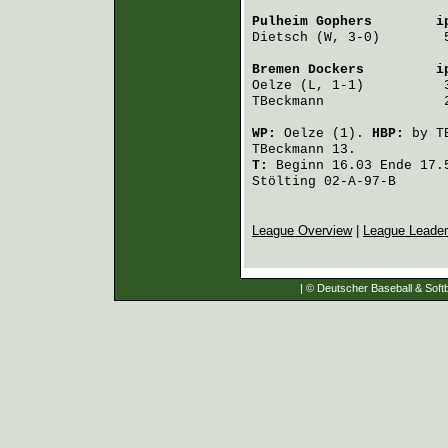
Pulheim Gophers
        i
Dietsch
 (W, 3-0)        
Bremen Dockers
         i
Oelze
 (L, 1-1)          
TBeckmann
               
WP:
Oelze
(1).
HBP:
by
T
TBeckmann
13.
T:
Beginn 16.03 Ende 17.5
Stölting 02-A-97-B
League Overview
|
League Leade
| © Deutscher Baseball & Softb