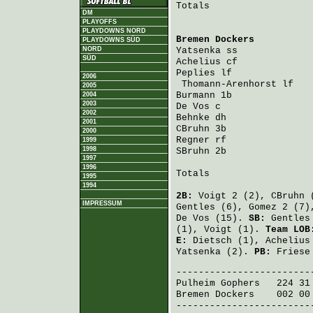
Totals                   
DM
PLAYOFFS
PLAYDOWNS NORD
Bremen Dockers
          
PLAYDOWNS SÜD
NORD
Yatsenka
 ss             
SÜD
Achelius
 cf             
Peplies
 lf              
2006
Thomann-Arenhorst
 lf   
2005
Burmann
 1b              
2004
2003
De Vos
 c                
2002
Behnke
 dh               
2001
CBruhn
 3b               
2000
Regner
 rf               
1999
1998
SBruhn
 2b               
1997
1996
Totals                   
1995
1994
2B:
Voigt
2 (2),
CBruhn
(
IMPRESSUM
Gentles
(6),
Gomez
2 (7
De Vos
(15).
SB:
Gentles
(1),
Voigt
(1).
Team LOB
E:
Dietsch
(1),
Achelius
Yatsenka
(2).
PB:
Friese
Pulheim Gophers
   224 31
Bremen Dockers
    002 00
-------------------------