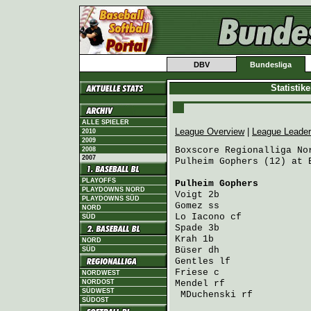
DBV
Bundesliga
Statistik
ALLE SPIELER
League Overview
|
League Leade
2010
2009
Boxscore Regionalliga Nor
2008
2007
Pulheim Gophers (12) at 
PLAYOFFS
Pulheim Gophers
         
PLAYDOWNS NORD
Voigt
 2b                
PLAYDOWNS SÜD
Gomez
 ss                
NORD
Lo Iacono
 cf            
SÜD
Spade
 3b                
Krah
 1b                 
NORD
Büser
 dh                
SÜD
Gentles
 lf              
Friese
 c                
NORDWEST
NORDOST
Mendel
 rf               
SÜDWEST
MDuchenski
 rf          
SÜDOST