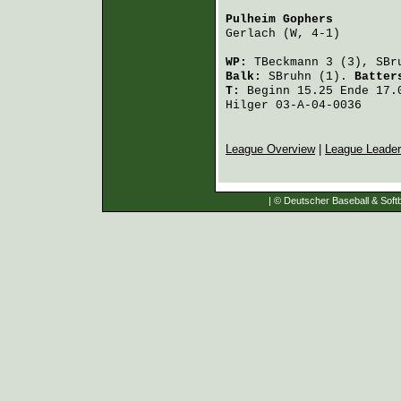
Pulheim Gophers
         
Gerlach
 (W, 4-1)        
WP:
TBeckmann
3 (3),
SBr
Balk:
SBruhn
(1).
Batter
T:
Beginn 15.25 Ende 17.0
Hilger 03-A-04-0036
League Overview
|
League Leade
| © Deutscher Baseball & Softb