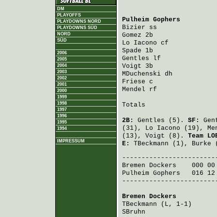
DM
PLAYOFFS
Pulheim Gophers
         
PLAYDOWNS NORD
Bizier
 ss               
PLAYDOWNS SÜD
NORD
Gomez
 2b                
SÜD
Lo Iacono
 cf            
Spade
 1b                
2006
Gentles
 lf              
2005
Voigt
 3b                
2004
2003
MDuchenski
 dh           
2002
Friese
 c                
2001
Mendel
 rf               
2000
1999
1998
Totals                   
1997
1996
2B:
Gentles
(5).
SF:
Gen
1995
(31),
Lo Iacono
(19),
Me
1994
(13),
Voigt
(8).
Team LO
IMPRESSUM
E:
TBeckmann
(1),
Burke
(
Bremen Dockers
    000 00
Pulheim Gophers
   016 12
-------------------------
Bremen Dockers
          
TBeckmann
 (L, 1-1)      
SBruhn
                  