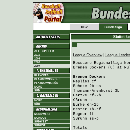
DBV
Bundesliga
Statistik
ALLE SPIELER
League Overview
|
League Leade
2010
2009
Boxscore Regionalliga Nor
2008
2007
Bremen Dockers (0) at Pu
PLAYOFFS
Bremen Dockers
          
PLAYDOWNS NORD
Peplies
 cf              
PLAYDOWNS SÜD
Behnke
 2b-ss            
NORD
Thomann-Arenhorst
 3b    
SÜD
Garzke
 rf-2b            
CBruhn
 c                
NORD
Burke
 dh-1b             
SÜD
Mester
 1b-rf            
Regner
 lf               
NORDWEST
NORDOST
SBruhn
 ss-p             
SÜDWEST
SÜDOST
Totals                   