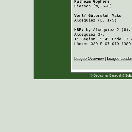
Pulheim Gophers
         
Dietsch
 (W, 5-0)        
Verl/ Gütersloh Yaks
    
Alcequiez
 (L, 1-5)      
HBP:
by
Alcequiez
2 (6)
Alcequiez
37.
T:
Beginn 15.45 Ende 17.4
Höcker 030-B-07-079-1380
League Overview
|
League Leade
| © Deutscher Baseball & Softb