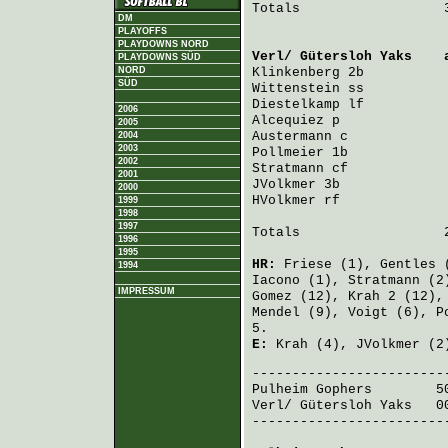
Totals                  3
DM
PLAYOFFS
PLAYDOWNS NORD
Verl/ Gütersloh Yaks
    
PLAYDOWNS SÜD
NORD
Klinkenberg
 2b          
SÜD
Wittenstein
 ss          
Diestelkamp
 lf          
2006
Alcequiez
 p             
2005
Austermann
 c            
2004
2003
Pollmeier
 1b            
2002
Stratmann
 cf            
2001
JVolkmer
 3b             
2000
HVolkmer
 rf             
1999
1998
1997
Totals                  2
1996
1995
HR:
Friese
(1),
Gentles
(
1994
Iacono
(1),
Stratmann
(2
IMPRESSUM
Gomez
(12),
Krah
2 (12)
Mendel
(9),
Voigt
(6),
P
5.
E:
Krah
(4),
JVolkmer
(2
Pulheim Gophers
        5
Verl/ Gütersloh Yaks
   0
-------------------------