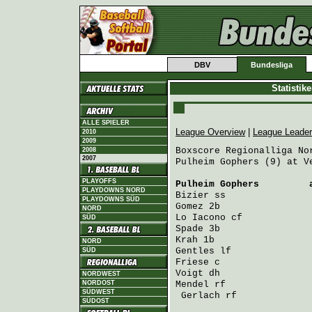
DBV
Bundesliga
Statistik
ALLE SPIELER
League Overview
|
League Leade
2010
2009
Boxscore Regionalliga Nor
2008
2007
Pulheim Gophers (9) at V
PLAYOFFS
Pulheim Gophers
         
PLAYDOWNS NORD
Bizier
 ss               
PLAYDOWNS SÜD
Gomez
 2b                
NORD
Lo Iacono
 cf            
SÜD
Spade
 3b                
Krah
 1b                 
NORD
Gentles
 lf              
SÜD
Friese
 c                
Voigt
 dh                
NORDWEST
NORDOST
Mendel
 rf               
SÜDWEST
Gerlach
 rf             
SÜDOST