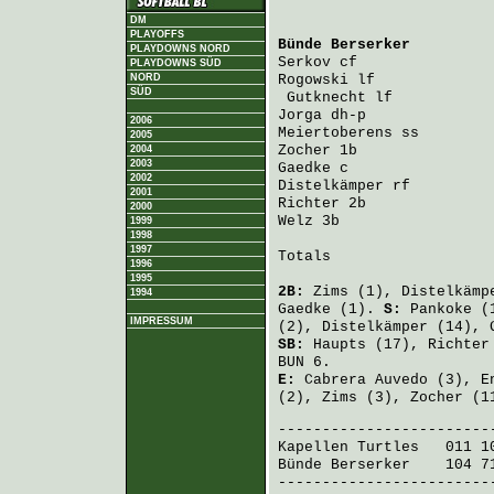
DM
PLAYOFFS
Bünde Berserker
         
PLAYDOWNS NORD
Serkov
 cf               
PLAYDOWNS SÜD
NORD
Rogowski
 lf             
SÜD
Gutknecht
 lf           
Jorga
 dh-p              
2006
Meiertoberens
 ss        
2005
Zocher
 1b               
2004
2003
Gaedke
 c                
2002
Distelkämper
 rf         
2001
Richter
 2b              
2000
Welz
 3b                 
1999
1998
1997
Totals                   
1996
1995
2B:
Zims
(1),
Distelkämp
1994
Gaedke
(1).
S:
Pankoke
(
IMPRESSUM
(2),
Distelkämper
(14),
SB:
Haupts
(17),
Richter
BUN 6.
E:
Cabrera Auvedo
(3),
E
(2),
Zims
(3),
Zocher
(1
Kapellen Turtles
   011 1
Bünde Berserker
    104 7
-------------------------