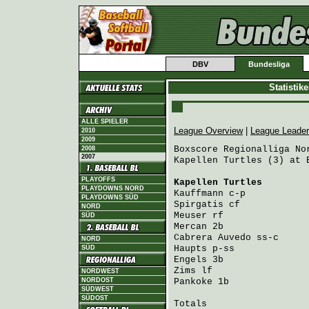
DBV
Bundesliga
Statistik
ALLE SPIELER
League Overview
|
League Leade
2010
2009
Boxscore Regionalliga Nor
2008
2007
Kapellen Turtles (3) at 
PLAYOFFS
Kapellen Turtles
        
PLAYDOWNS NORD
Kauffmann
 c-p           
PLAYDOWNS SÜD
Spirgatis
 cf            
NORD
Meuser
 rf               
SÜD
Mercan
 2b               
Cabrera Auvedo
 ss-c     
NORD
Haupts
 p-ss             
SÜD
Engels
 3b               
Zims
 lf                 
NORDWEST
NORDOST
Pankoke
 1b              
SÜDWEST
SÜDOST
Totals                   