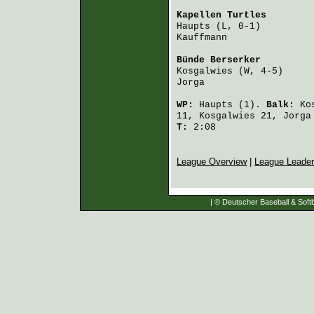
Kapellen Turtles
        
Haupts
 (L, 0-1)         
Kauffmann
               
Bünde Berserker
         
Kosgalwies
 (W, 4-5)     
Jorga
                   
WP:
Haupts
(1).
Balk:
Ko
11,
Kosgalwies
21,
Jorga
T:
2:08
League Overview
|
League Leade
| © Deutscher Baseball & Softb