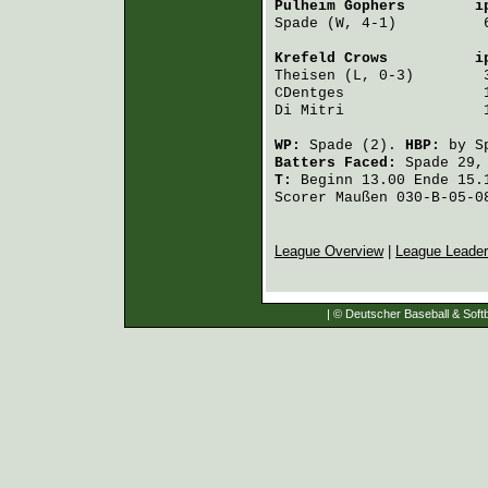
Pulheim Gophers
        i
Spade
 (W, 4-1)          
Krefeld Crows
          i
Theisen
 (L, 0-3)        
CDentges
                
Di Mitri
                
WP:
Spade
(2).
HBP:
by
S
Batters Faced:
Spade
29
T:
Beginn 13.00 Ende 15.1
Scorer Maußen 030-B-05-0
League Overview
|
League Leade
| © Deutscher Baseball & Softb