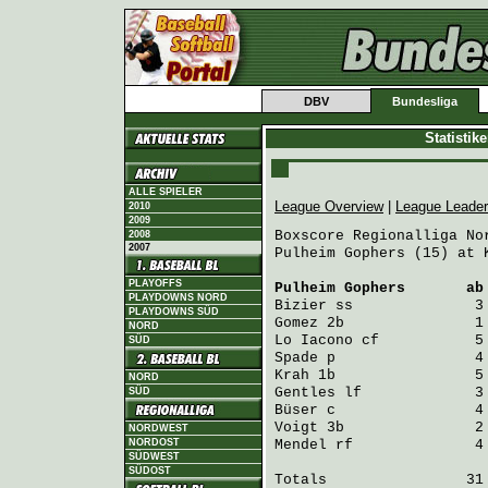
DBV
Bundesliga
Statistik
ALLE SPIELER
League Overview
|
League Leade
2010
2009
Boxscore Regionalliga Nor
2008
2007
Pulheim Gophers (15) at 
PLAYOFFS
Pulheim Gophers
       ab
PLAYDOWNS NORD
Bizier
 ss              3
PLAYDOWNS SÜD
Gomez
 2b               1
NORD
Lo Iacono
 cf           5
SÜD
Spade
 p                4
Krah
 1b                5
NORD
Gentles
 lf             3
SÜD
Büser
 c                4
Voigt
 3b               2
NORDWEST
NORDOST
Mendel
 rf              4
SÜDWEST
SÜDOST
Totals                31 