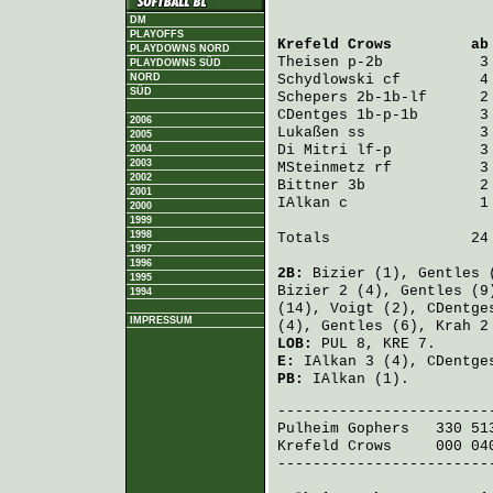
DM
PLAYOFFS
Krefeld Crows
         ab
PLAYDOWNS NORD
Theisen
 p-2b           3
PLAYDOWNS SÜD
NORD
Schydlowski
 cf         4
SÜD
Schepers
 2b-1b-lf      2
CDentges
 1b-p-1b       3
2006
Lukaßen
 ss             3
2005
Di Mitri
 lf-p          3
2004
2003
MSteinmetz
 rf          3
2002
Bittner
 3b             2
2001
IAlkan
 c               1
2000
1999
1998
Totals                24 
1997
1996
2B:
Bizier
(1),
Gentles
(
1995
Bizier
2 (4),
Gentles
(9
1994
(14),
Voigt
(2),
CDentge
IMPRESSUM
(4),
Gentles
(6),
Krah
2
LOB:
PUL 8, KRE 7.
E:
IAlkan
3 (4),
CDentge
PB:
IAlkan
(1).
Pulheim Gophers
   330 51
Krefeld Crows
     000 04
-------------------------