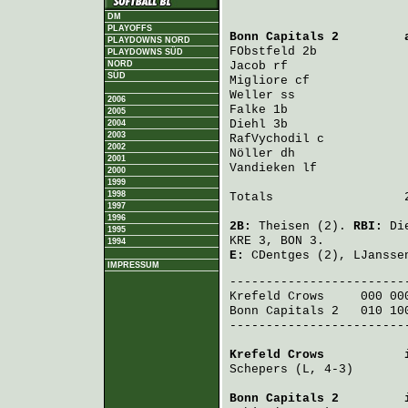
DM
PLAYOFFS
Bonn Capitals 2
         
PLAYDOWNS NORD
FObstfeld
 2b            
PLAYDOWNS SÜD
NORD
Jacob
 rf                
SÜD
Migliore
 cf             
Weller
 ss               
2006
Falke
 1b                
2005
Diehl
 3b                
2004
2003
RafVychodil
 c           
2002
Nöller
 dh               
2001
Vandieken
 lf            
2000
1999
1998
Totals                  2
1997
1996
2B:
Theisen
(2).
RBI:
Di
1995
KRE 3, BON 3.
1994
E:
CDentges
(2),
LJansse
IMPRESSUM
Krefeld Crows
     000 00
Bonn Capitals 2
   010 10
-------------------------
Krefeld Crows
           
Schepers
 (L, 4-3)       
Bonn Capitals 2
         