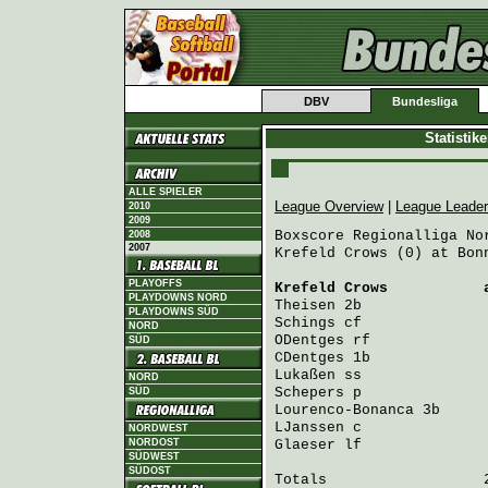
DBV
Bundesliga
Statistik
ALLE SPIELER
League Overview
|
League Leade
2010
2009
Boxscore Regionalliga Nor
2008
2007
Krefeld Crows (0) at Bonn
PLAYOFFS
Krefeld Crows
           
PLAYDOWNS NORD
Theisen
 2b              
PLAYDOWNS SÜD
Schings
 cf              
NORD
ODentges
 rf             
SÜD
CDentges
 1b             
Lukaßen
 ss              
NORD
Schepers
 p              
SÜD
Lourenco-Bonanca
 3b     
LJanssen
 c              
NORDWEST
NORDOST
Glaeser
 lf              
SÜDWEST
SÜDOST
Totals                  2