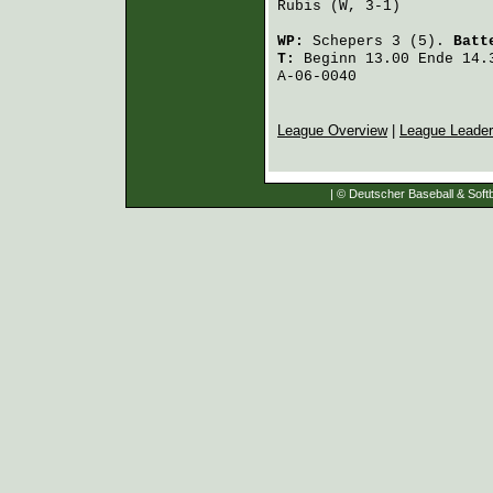
Rubis
 (W, 3-1)          
WP:
Schepers
3 (5).
Batt
T:
Beginn 13.00 Ende 14.3
A-06-0040
League Overview
|
League Leade
| © Deutscher Baseball & Softb