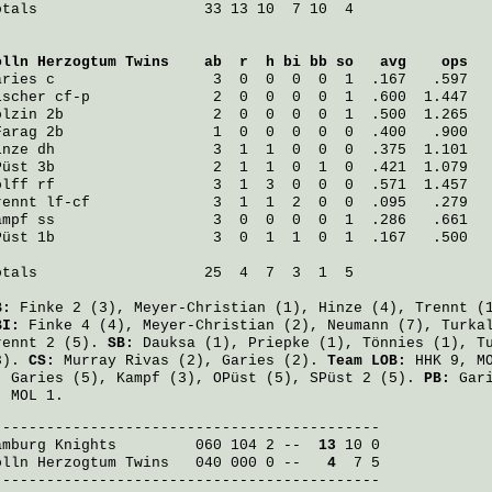
otals                   33 13 10  7 10  4

ölln Herzogtum Twins
    ab  r  h bi bb so   avg    ops
aries
 c                  3  0  0  0  0  1  .167   .597
ischer
 cf-p              2  0  0  0  0  1  .600  1.447
olzin
 2b                 2  0  0  0  0  1  .500  1.265
Farag
 2b                 1  0  0  0  0  0  .400   .900
inze
 dh                  3  1  1  0  0  0  .375  1.101
Püst
 3b                  2  1  1  0  1  0  .421  1.079
olff
 rf                  3  1  3  0  0  0  .571  1.457
rennt
 lf-cf              3  1  1  2  0  0  .095   .279
ampf
 ss                  3  0  0  0  0  1  .286   .661
Püst
 1b                  3  0  1  1  0  1  .167   .500
otals                   25  4  7  3  1  5

B:
Finke
2 (3),
Meyer-Christian
(1),
Hinze
(4),
Trennt
(
BI:
Finke
4 (4),
Meyer-Christian
(2),
Neumann
(7),
Turka
rennt
2 (5).
SB:
Dauksa
(1),
Priepke
(1),
Tönnies
(1),
T
3).
CS:
Murray Rivas
(2),
Garies
(2).
Team LOB:
HHK 9, MO
:
Garies
(5),
Kampf
(3),
OPüst
(5),
SPüst
2 (5).
PB:
Gar
, MOL 1.
amburg Knights
         060 104 2 -- 
 13
ölln Herzogtum Twins
   040 000 0 -- 
  4
  7 5

--------------------------------------------
