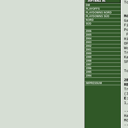
T
DM
PLAYOFFS
PLAYDOWNS NORD
M
PLAYDOWNS SÜD
NORD
G
SÜD
F
P
2006
2005
H
2004
2003
O
2002
W
2001
T
2000
K
1999
1998
S
1997
1996
T
1995
1994
2
IMPRESSUM
R
T
(
E
1
H
M
-