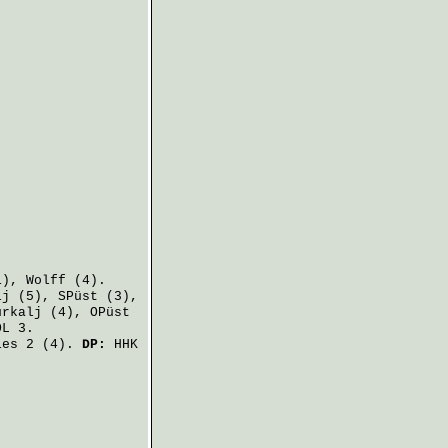
1),
Wolff
(4).
lj
(5),
SPüst
(3),
urkalj
(4),
OPüst
L 3.
ies
2 (4).
DP:
HHK