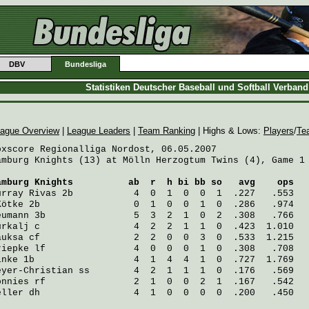
DBV
Bundesliga
Statistiken Deutscher Baseball und Softball Verban
ague Overview
|
League Leaders
|
Team Ranking
| Highs & Lows:
Players
/
Te
oxscore Regionalliga Nordost, 06.05.2007

amburg Knights (13) at Mölln Herzogtum Twins (4), Game 1

amburg Knights
          ab  r  h bi bb so   avg    ops
urray Rivas
 2b           4  0  1  0  0  1  .227   .553
Kötke
 2b                 0  1  0  0  1  0  .286   .974
eumann
 3b                5  3  2  1  0  2  .308   .766
urkalj
 c                 4  2  2  1  1  0  .423  1.010
auksa
 cf                 2  2  0  0  3  0  .533  1.215
riepke
 lf                4  0  0  0  1  0  .308   .708
inke
 1b                  4  1  4  4  1  0  .727  1.769
eyer-Christian
 ss        4  2  1  1  1  0  .176   .569
önnies
 rf                2  1  0  0  2  1  .167   .542
eller
 dh                 4  1  0  0  0  0  .200   .450