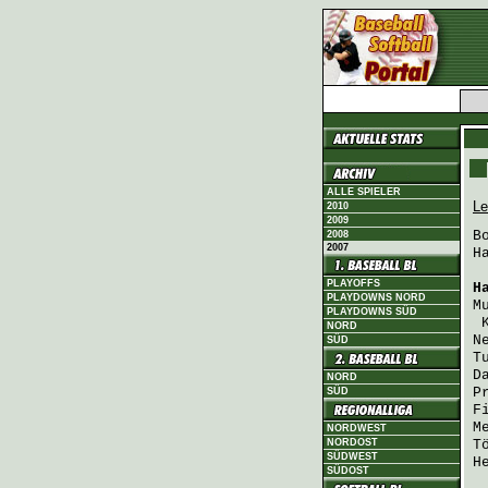
ALLE SPIELER
Le
2010
2009
B
2008
2007
H
PLAYOFFS
H
PLAYDOWNS NORD
M
PLAYDOWNS SÜD
NORD
N
SÜD
T
D
NORD
P
SÜD
F
M
NORDWEST
NORDOST
T
SÜDWEST
H
SÜDOST