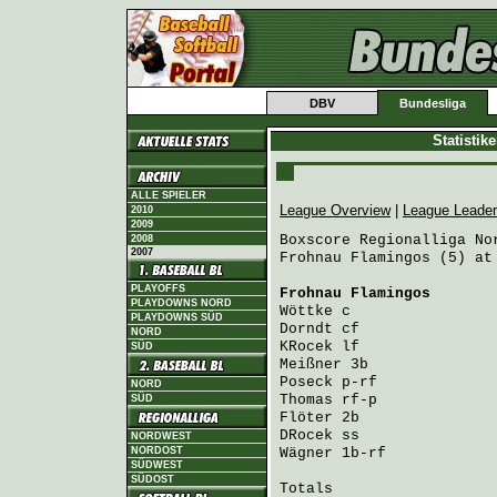
DBV
Bundesliga
Statistik
ALLE SPIELER
League Overview
|
League Leade
2010
2009
Boxscore Regionalliga Nor
2008
2007
Frohnau Flamingos (5) at
PLAYOFFS
Frohnau Flamingos
       
PLAYDOWNS NORD
Wöttke
 c                
PLAYDOWNS SÜD
Dorndt
 cf               
NORD
KRocek
 lf               
SÜD
Meißner
 3b              
Poseck
 p-rf             
NORD
Thomas
 rf-p             
SÜD
Flöter
 2b               
DRocek
 ss               
NORDWEST
NORDOST
Wägner
 1b-rf            
SÜDWEST
SÜDOST
Totals                   