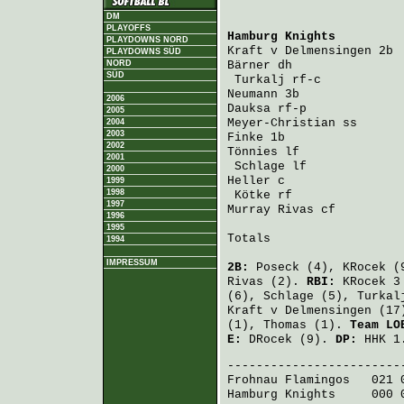
DM
PLAYOFFS
Hamburg Knights
         
PLAYDOWNS NORD
Kraft v Delmensingen
 2b 
PLAYDOWNS SÜD
NORD
Bärner
 dh               
SÜD
Turkalj
 rf-c           
Neumann
 3b              
2006
Dauksa
 rf-p             
2005
Meyer-Christian
 ss      
2004
2003
Finke
 1b                
2002
Tönnies
 lf              
2001
Schlage
 lf             
2000
Heller
 c                
1999
1998
Kötke
 rf               
1997
Murray Rivas
 cf         
1996
1995
Totals                   
1994
IMPRESSUM
2B:
Poseck
(4),
KRocek
(
Rivas
(2).
RBI:
KRocek
3
(6),
Schlage
(5),
Turkal
Kraft v Delmensingen
(17
(1),
Thomas
(1).
Team LO
E:
DRocek
(9).
DP:
HHK 1
Frohnau Flamingos
   021 
Hamburg Knights
     000 