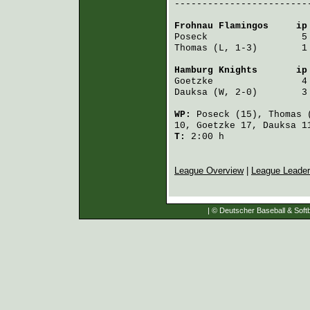
-------------------------
Frohnau Flamingos
     ip
Poseck
                 5
Thomas
 (L, 1-3)        1
Hamburg Knights
       ip
Goetzke
                4
Dauksa
 (W, 2-0)        3
WP:
Poseck
(15),
Thomas
(
10,
Goetzke
17,
Dauksa
1
T:
2:00 h
League Overview
|
League Leade
| © Deutscher Baseball & Softb