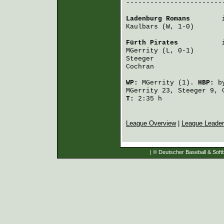
-------------------------
Ladenburg Romans
        
Kaulbars
 (W, 1-0)       
Fürth Pirates
           
MGerrity
 (L, 0-1)       
Steeger
                 
Cochran
                 
WP:
MGerrity
(1).
HBP:
b
MGerrity
23,
Steeger
9,
T:
2:35 h
League Overview
|
League Leade
| © Deutscher Baseball & Softb