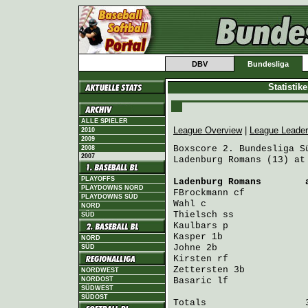
DBV
Bundesliga
Statistik
ALLE SPIELER
League Overview
|
League Leade
2010
2009
Boxscore 2. Bundesliga Sü
2008
2007
Ladenburg Romans (13) at
PLAYOFFS
Ladenburg Romans
        
PLAYDOWNS NORD
FBrockmann
 cf           
PLAYDOWNS SÜD
Wahl
 c                  
NORD
Thielsch
 ss             
SÜD
Kaulbars
 p              
Kasper
 1b               
NORD
Johne
 2b                
SÜD
Kirsten
 rf              
Zettersten
 3b           
NORDWEST
NORDOST
Basaric
 lf              
SÜDWEST
SÜDOST
Totals                  3