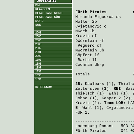
DM
PLAYOFFS
Fürth Pirates
           
PLAYDOWNS NORD
Miranda Figueroa
 ss     
PLAYDOWNS SÜD
NORD
Möller
 2b               
SÜD
Cvjetanovic
 c           
MKoch
 1b                
2006
Kravis
 cf               
2005
DWörnlein
 rf            
2004
2003
Peguero
 cf             
2002
MWörnlein
 3b            
2001
Göpfert
 lf              
2000
Barth
 lf               
1999
1998
Cochran
 dh-p            
1997
1996
Totals                  2
1995
1994
2B:
Kaulbars
(1),
Thiels
IMPRESSUM
Zettersten
(1).
RBI:
Bas
Thielsch
(1),
Wahl
(1),
Johne
(1),
Kasper
2 (2)
Kravis
(1).
Team LOB:
LAD
E:
Wahl
(1),
Cvjetanovic
FUR 1.
Ladenburg Romans
   503 3
Fürth Pirates
      041 0