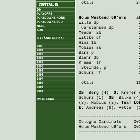
Totals                 24
DM
PLAYOFFS
Holm Westend 69'ers
    a
PLAYDOWNS NORD
PLAYDOWNS SÜD
Wille
 dp                
NORD
Carstensen
 dp          
SÜD
Meeder
 2b               
Wittke
 cf               
SB LÄNDERPOKAL
Hinz
 1b                 
2005
Möbius
 ss               
2004
Barz
 p                  
2003
Baehr
 3b                
2002
Kremer
 lf               
2001
2000
Steindel
 pr            
1999
Schurz
 rf               
1998
1997
Totals                 16
1996
1995
1994
2B:
Berg
(4).
S:
Kremer
(
Schurz
(1).
SB:
Balke
(4
IMPRESSUM
(3),
Möbius
(3).
Team LO
E:
Andreas
(6),
Vetter
(
Cologne Cardinals
     00
Holm Westend 69'ers
   00
-------------------------