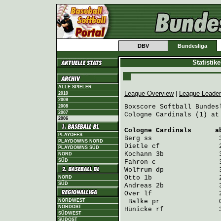
DBV
Bundesliga
Statistik
ALLE SPIELER
League Overview
|
League Leade
2010
2009
Boxscore Softball Bundesl
2008
2007
Cologne Cardinals (1) at
2006
Cologne Cardinals
      a
PLAYOFFS
Berg
 ss                 
PLAYDOWNS NORD
Dietle
 cf               
PLAYDOWNS SÜD
Kochann
 3b              
NORD
SÜD
Fahron
 c                
Wolfrum
 dp              
Otto
 1b                 
NORD
SÜD
Andreas
 2b              
Over
 lf                 
NORDWEST
Balke
 pr               
NORDOST
Hünicke
 rf              
SÜDWEST
SÜDOST