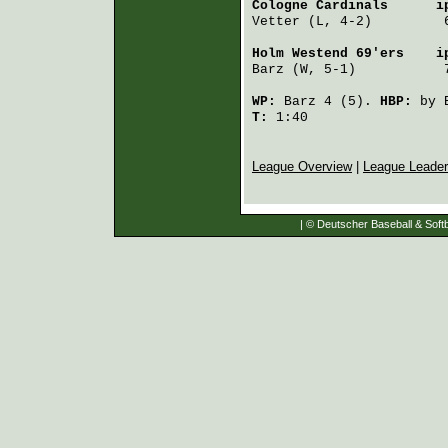
Cologne Cardinals
      i
Vetter
 (L, 4-2)         
Holm Westend 69'ers
    i
Barz
 (W, 5-1)           
WP:
Barz
4 (5).
HBP:
by
T:
1:40
League Overview
|
League Leade
| © Deutscher Baseball & Softb