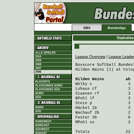
DBV
Bundesliga
Statistik
ALLE SPIELER
League Overview
|
League Leade
2010
2009
Boxscore Softball Bundesl
2008
2007
Hilden Wains (1) at Colo
2006
Hilden Wains
         ab 
PLAYOFFS
Wölky
 c               3 
PLAYDOWNS NORD
Lohaus
 cf             3 
PLAYDOWNS SÜD
Siaenen
 rf            3 
NORD
SÜD
BPohl
 lf              3 
Stein
 p               3 
Häckel
 1b             3 
NORD
SÜD
Wachauf
 2b            2 
Fester
 3b             0 
NORDWEST
MPohl
 ss              2 
NORDOST
SÜDWEST
Totals               22  
SÜDOST