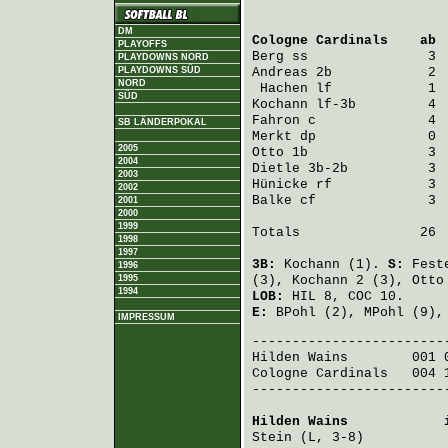
DM
Cologne Cardinals
    ab 
PLAYOFFS
Berg
 ss               3 
PLAYDOWNS NORD
PLAYDOWNS SÜD
Andreas
 2b            2 
NORD
Hachen
 lf            1 
SÜD
Kochann
 lf-3b         4 
Fahron
 c              4 
SB LÄNDERPOKAL
Merkt
 dp              0 
2005
Otto
 1b               3 
2004
Dietle
 3b-2b          3 
2003
Hünicke
 rf            3 
2002
Balke
 cf              3 
2001
2000
1999
Totals               26  
1998
1997
3B:
Kochann
(1).
S:
Fest
1996
1995
(3),
Kochann
2 (3),
Otto
1994
LOB:
HIL 8, COC 10.
E:
BPohl
(2),
MPohl
(9)
IMPRESSUM
Hilden Wains
        001 
Cologne Cardinals
   004 
-------------------------
Hilden Wains
            
Stein
 (L, 3-8)          