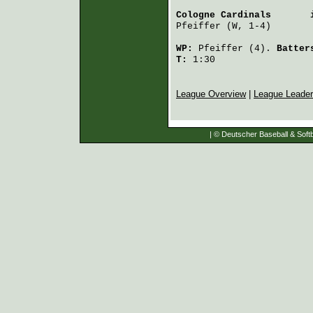
Cologne Cardinals
       
Pfeiffer
 (W, 1-4)       
WP:
Pfeiffer
(4).
Batter
T:
1:30
League Overview
|
League Leade
| © Deutscher Baseball & Softb