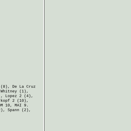
(8),
De La Cruz
,
Whitney
(1),
),
Lopez
2 (4),
rkopf
2 (10),
M 10, MAI 9.
2),
Spann
(2),