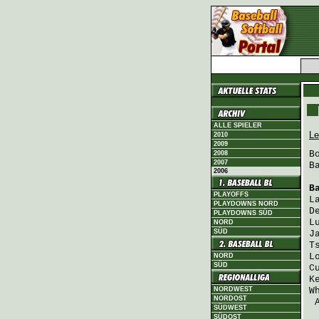
ALLE SPIELER
Le
2010
2009
B
2008
2007
B
2006
B
PLAYOFFS
L
PLAYDOWNS NORD
D
PLAYDOWNS SÜD
L
NORD
SÜD
J
T
L
NORD
SÜD
C
K
NORDWEST
W
NORDOST
SÜDWEST
SÜDOST