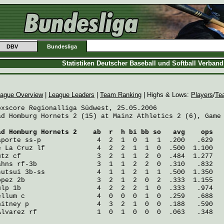
DBV
Bundesliga
Statistiken Deutscher Baseball und Softball Verban
ague Overview
|
League Leaders
|
Team Ranking
| Highs & Lows:
Players
/
Te
oxscore Regionalliga Südwest, 25.05.2006

ad Homburg Hornets 2 (15) at Mainz Athletics 2 (6), Game 
ad Homburg Hornets 2
    ab  r  h bi bb so   avg    ops
aporte
 ss-p              4  2  1  0  1  1  .200   .629
e La Cruz
 lf             4  2  2  1  1  0  .500  1.100
utz
 cf                   3  2  1  1  2  0  .484  1.277
ahns
 rf-3b               3  1  1  2  2  0  .310   .832
sutsui
 3b-ss             4  1  1  2  1  1  .500  1.350
opez
 2b                  3  2  1  2  0  2  .333  1.155
ulp
 1b                   4  2  2  2  1  0  .333   .974
ellum
 c                  4  0  0  0  1  0  .259   .688
hitney
 p                 4  3  2  1  0  0  .188   .590
Alvarez
 rf               1  0  1  0  0  0  .063   .348