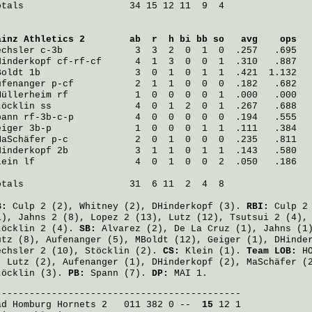
otals                   34 15 12 11  9  4

ainz Athletics 2
        ab  r  h bi bb so   avg    ops
echsler
 c-3b             3  3  2  0  1  0  .257   .695
Hinderkopf
 cf-rf-cf      4  1  3  0  0  1  .310   .887
Boldt
 1b                 3  0  1  0  1  1  .421  1.132
ufenanger
 p-cf           2  1  1  0  0  0  .182   .682
Müllerheim
 rf            1  0  0  0  0  1  .000   .000
töcklin
 ss               4  0  1  2  0  1  .267   .688
pann
 rf-3b-c-p           4  0  0  0  0  0  .194   .555
eiger
 3b-p               1  0  0  0  1  1  .111   .384
MaSchäfer
 p-c            2  0  1  0  0  0  .235   .811
Hinderkopf
 2b            3  1  1  0  1  1  .143   .580
lein
 lf                  4  0  1  0  0  2  .050   .186
otals                   31  6 11  2  4  8

B:
Culp
2 (2),
Whitney
(2),
DHinderkopf
(3).
RBI:
Culp
2 
1),
Jahns
2 (8),
Lopez
2 (13),
Lutz
(12),
Tsutsui
2 (4)
töcklin
2 (4).
SB:
Alvarez
(2),
De La Cruz
(1),
Jahns
(1
utz
(8),
Aufenanger
(5),
MBoldt
(12),
Geiger
(1),
DHinde
echsler
2 (10),
Stöcklin
(2).
CS:
Klein
(1).
Team LOB:
HO
:
Lutz
(2),
Aufenanger
(1),
DHinderkopf
(2),
MaSchäfer
(
töcklin
(3).
PB:
Spann
(7).
DP:
MAI 1.
ad Homburg Hornets 2
   011 382 0 -- 
 15