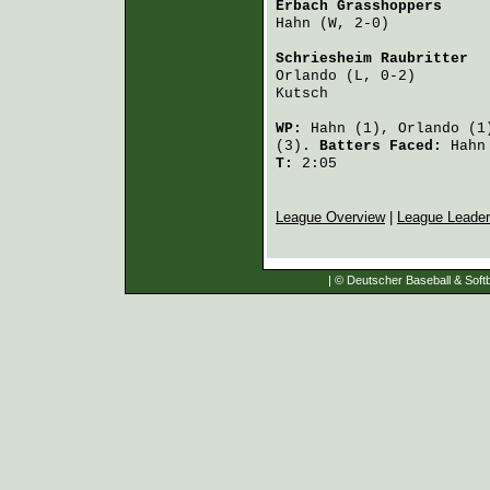
Erbach Grasshoppers
     
Hahn
 (W, 2-0)           
Schriesheim Raubritter
  
Orlando
 (L, 0-2)        
Kutsch
                  
WP:
Hahn
(1),
Orlando
(1
(3).
Batters Faced:
Hahn
T:
2:05
League Overview
|
League Leade
| © Deutscher Baseball & Softb