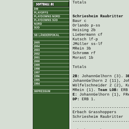
Totals                   
DM
PLAYOFFS
Schriesheim Raubritter
  
PLAYDOWNS NORD
PLAYDOWNS SÜD
Baur
 c                  
NORD
Orlando
 p-ss            
SÜD
Heising
 2b              
Liebermann
 cf           
SB LÄNDERPOKAL
Kutsch
 lf-p             
2005
JMüller
 ss-lf           
2004
MRein
 3b                
2003
Schromm
 rf              
2002
Morast
 1b               
2001
2000
1999
Totals                   
1998
1997
2B:
JohannGelhorn
(3).
3
1996
1995
JohannGelhorn
2 (11),
Jo
1994
Wölfelschneider
2 (2),
K
MRein
(1).
Team LOB:
ERB 
IMPRESSUM
E:
JohannGelhorn
(1),
FR
DP:
ERB 1.
Erbach Grasshoppers
     
Schriesheim Raubritter
  
-------------------------