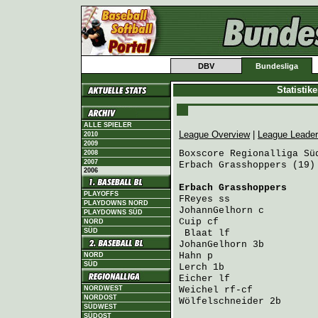
DBV
Bundesliga
Statistik
ALLE SPIELER
League Overview
|
League Leade
2010
2009
Boxscore Regionalliga Süd
2008
2007
Erbach Grasshoppers (19)
2006
Erbach Grasshoppers
     
PLAYOFFS
FReyes
 ss               
PLAYDOWNS NORD
JohannGelhorn
 c         
PLAYDOWNS SÜD
Cuip
 cf                 
NORD
SÜD
Blaat
 lf               
JohanGelhorn
 3b         
Hahn
 p                  
NORD
SÜD
Lerch
 1b                
Eicher
 lf               
NORDWEST
Weichel
 rf-cf           
NORDOST
Wölfelschneider
 2b      
SÜDWEST
SÜDOST